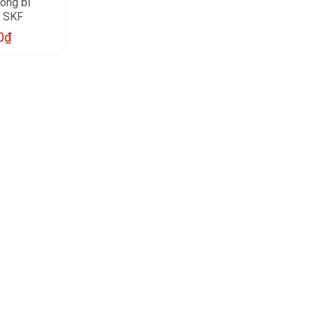
vòng bi
 SKF
0
₫