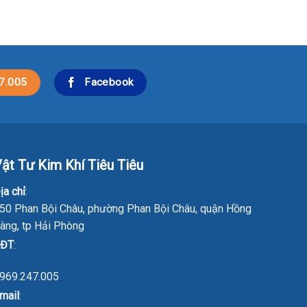
7.005
Facebook
ật Tư Kim Khí Tiêu Tiêu
ịa chỉ
:
50 Phan Bội Châu, phường Phan Bội Châu, quận Hồng
àng, tp Hải Phòng
ĐT
:
969.247.005
mail
: