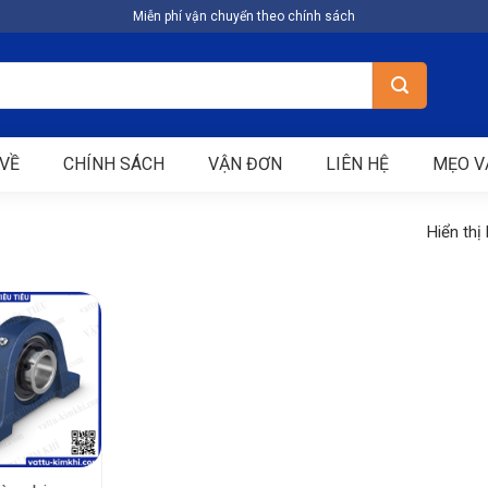
Miễn phí vận chuyển theo chính sách
VỀ
CHÍNH SÁCH
VẬN ĐƠN
LIÊN HỆ
MẸO V
Hiển thị