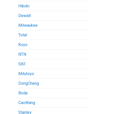
Hikoki
Dewalt
Milwaukee
Total
Koyo
NTN
SKF
Mitutoyo
DongCheng
Boda
CaoWang
Stanley