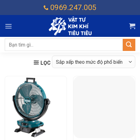
Chuyển
0969.247.005
đến
nội
dung
Tìm
kiếm:
LỌC