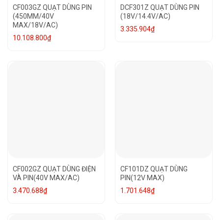
CF003GZ QUẠT DÙNG PIN
DCF301Z QUẠT DÙNG PIN
(450MM/40V
(18V/14.4V/AC)
MAX/18V/AC)
3.335.904
₫
10.108.800
₫
CF002GZ QUẠT DÙNG ĐIỆN
CF101DZ QUẠT DÙNG
VÀ PIN(40V MAX/AC)
PIN(12V MAX)
3.470.688
₫
1.701.648
₫