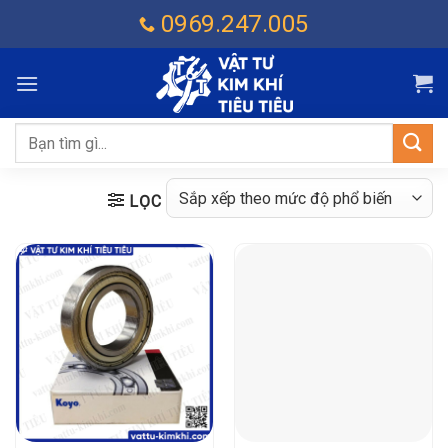
Chuyển
0969.247.005
đến
nội
dung
Tìm
kiếm:
LỌC