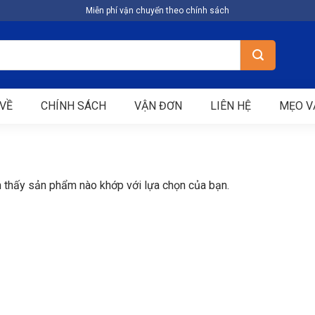
Miễn phí vận chuyển theo chính sách
VỀ
CHÍNH SÁCH
VẬN ĐƠN
LIÊN HỆ
MẸO V
 thấy sản phẩm nào khớp với lựa chọn của bạn.