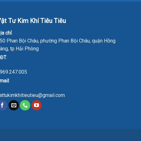
ật Tư Kim Khí Tiêu Tiêu
ịa chỉ
:
50 Phan Bội Châu, phường Phan Bội Châu, quận Hồng
àng, tp Hải Phòng
ĐT
:
969.247.005
mail
:
attukimkhitieutieu@gmail.com