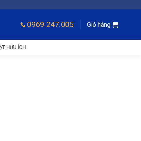
0969.247.005
Giỏ hàng
ẶT HỮU ÍCH