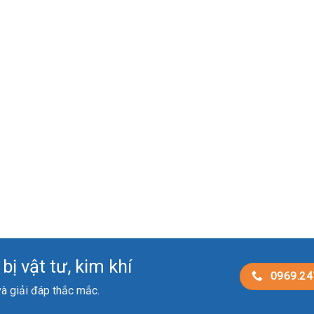
ị vật tư, kim khí
0969.24
 và giải đáp thắc mắc.