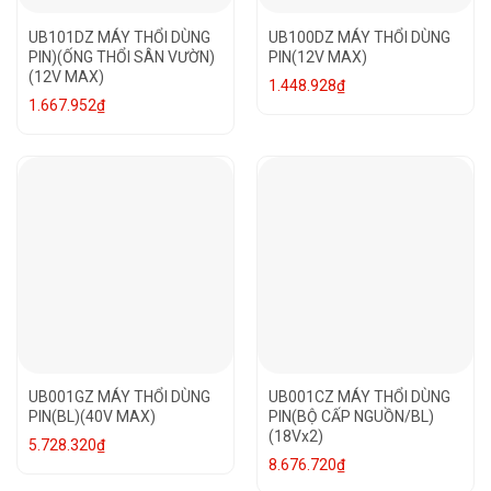
UB101DZ MÁY THỔI DÙNG
UB100DZ MÁY THỔI DÙNG
PIN)(ỐNG THỔI SÂN VƯỜN)
PIN(12V MAX)
(12V MAX)
1.448.928
₫
1.667.952
₫
UB001GZ MÁY THỔI DÙNG
UB001CZ MÁY THỔI DÙNG
PIN(BL)(40V MAX)
PIN(BỘ CẤP NGUỒN/BL)
(18Vx2)
5.728.320
₫
8.676.720
₫