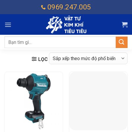
Chuyển
0969.247.005
đến
nội
dung
Tìm
kiếm:
LỌC