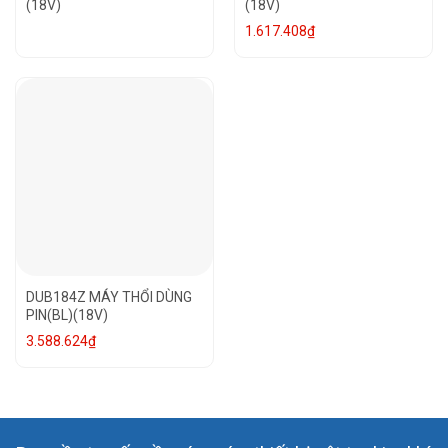
(18V)
(18V)
1.617.408
₫
DUB184Z MÁY THỔI DÙNG
PIN(BL)(18V)
3.588.624
₫