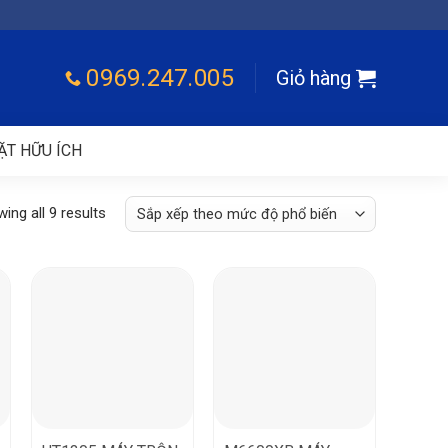
0969.247.005
Giỏ hàng
ẶT HỮU ÍCH
ing all 9 results