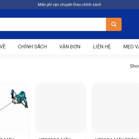
Miễn phí vận chuyển theo chính sách
VỀ
CHÍNH SÁCH
VẬN ĐƠN
LIÊN HỆ
MẸO V
Show