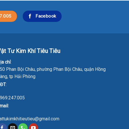
7.005
Facebook
ật Tư Kim Khí Tiêu Tiêu
ịa chỉ
:
50 Phan Bội Châu, phường Phan Bội Châu, quận Hồng
àng, tp Hải Phòng
ĐT
:
969.247.005
mail
:
attukimkhitieutieu@gmail.com