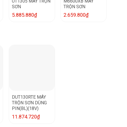
UT1305 MÁY TRỘN
M6600XB MÁY
SƠN
TRỘN SƠN
5.885.880
₫
2.659.800
₫
DUT130RTE MÁY
TRỘN SƠN DÙNG
PIN(BL)(18V)
11.874.720
₫