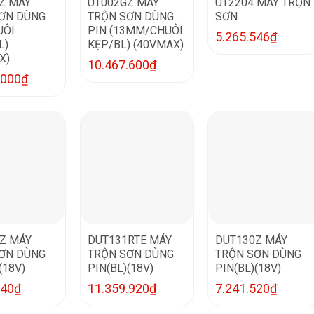
Z MÁY
UT002GZ MÁY
UT2204 MÁY TRỘN
ƠN DÙNG
TRỘN SƠN DÙNG
SƠN
UÔI
PIN (13MM/CHUÔI
5.265.546
₫
L)
KẸP/BL) (40VMAX)
X)
10.467.600
₫
.000
₫
Z MÁY
DUT131RTE MÁY
DUT130Z MÁY
ƠN DÙNG
TRỘN SƠN DÙNG
TRỘN SƠN DÙNG
(18V)
PIN(BL)(18V)
PIN(BL)(18V)
240
₫
11.359.920
₫
7.241.520
₫