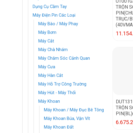
UT001G
TRỘN S
Dụng Cụ Cầm Tay
PIN(CH
Máy Điện Pin Các Loại
TRỤC/B
Máy Bào / Máy Phay
(40VMA
Máy Bơm
11.154
Máy Cắt
Máy Chà Nhám
Máy Chăm Sóc Cảnh Quan
Máy Cưa
Máy Hàn Cắt
Máy Hỗ Trợ Công Trường
Máy Hút - Máy Thổi
DUT131
Máy Khoan
TRỘN S
Máy Khoan / Máy Đục Bê Tông
PIN(BL)
Máy Khoan Búa, Vặn Vít
6.675.
Máy Khoan Đất