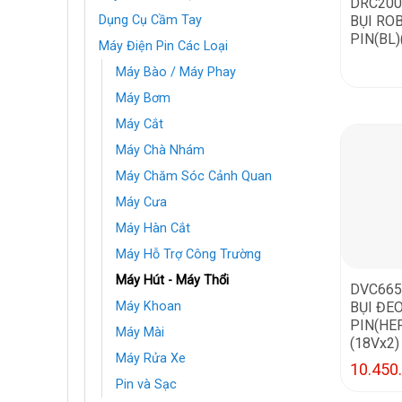
DRC200
BỤI RO
Dụng Cụ Cầm Tay
PIN(BL)
Máy Điện Pin Các Loại
Máy Bào / Máy Phay
Máy Bơm
Máy Cắt
Máy Chà Nhám
Máy Chăm Sóc Cảnh Quan
Máy Cưa
Máy Hàn Cắt
Máy Hỗ Trợ Công Trường
Máy Hút - Máy Thổi
DVC665
BỤI ĐE
Máy Khoan
PIN(HE
Máy Mài
(18Vx2)
Máy Rửa Xe
10.450
Pin và Sạc