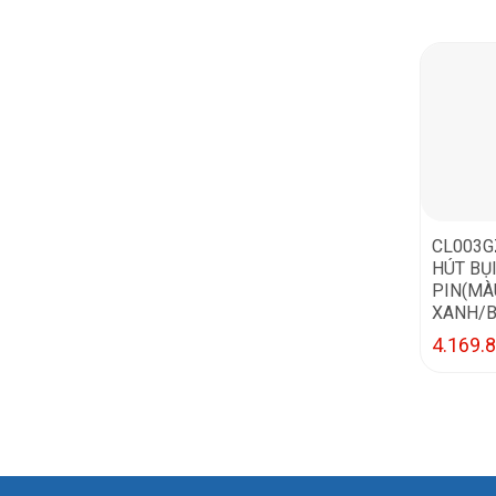
CL003G
HÚT BỤ
PIN(MÀ
XANH/B
4.169.