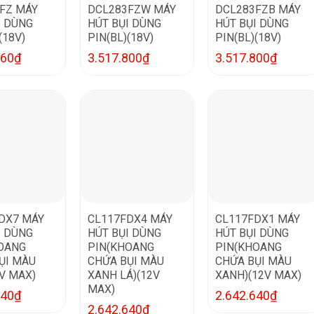
FZ MÁY
DCL283FZW MÁY
DCL283FZB MÁY
I DÙNG
HÚT BỤI DÙNG
HÚT BỤI DÙNG
(18V)
PIN(BL)(18V)
PIN(BL)(18V)
560
₫
3.517.800
₫
3.517.800
₫
DX7 MÁY
CL117FDX4 MÁY
CL117FDX1 MÁY
I DÙNG
HÚT BỤI DÙNG
HÚT BỤI DÙNG
OANG
PIN(KHOANG
PIN(KHOANG
ỤI MÀU
CHỨA BỤI MÀU
CHỨA BỤI MÀU
2V MAX)
XANH LÁ)(12V
XANH)(12V MAX)
MAX)
640
₫
2.642.640
₫
2.642.640
₫