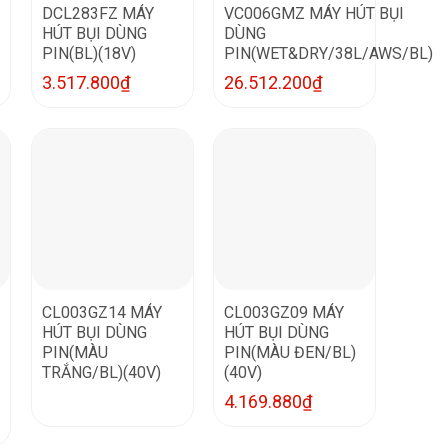
DCL283FZ MÁY
VC006GMZ MÁY HÚT BỤI
HÚT BỤI DÙNG
DÙNG
PIN(BL)(18V)
PIN(WET&DRY/38L/AWS/BL)
3.517.800
₫
26.512.200
₫
CL003GZ14 MÁY
CL003GZ09 MÁY
HÚT BỤI DÙNG
HÚT BỤI DÙNG
PIN(MÀU
PIN(MÀU ĐEN/BL)
TRẮNG/BL)(40V)
(40V)
4.169.880
₫