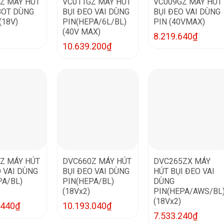
Z MÁY HÚT
VC011GZ MÁY HÚT
VC009GZ MÁY HÚT
BOT DÙNG
BỤI ĐEO VAI DÙNG
BỤI ĐEO VAI DÙNG
(18V)
PIN(HEPA/6L/BL)
PIN (40VMAX)
(40V MAX)
8.219.640
₫
10.639.200
₫
Z MÁY HÚT
DVC660Z MÁY HÚT
DVC265ZX MÁY
O VAI DÙNG
BỤI ĐEO VAI DÙNG
HÚT BỤI ĐEO VAI
PA/BL)
PIN(HEPA/BL)
DÙNG
(18Vx2)
PIN(HEPA/AWS/BL
(18Vx2)
.440
₫
10.193.040
₫
7.533.240
₫