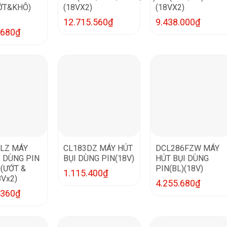
ỚT&KHÔ)
(18VX2)
(18VX2)
12.715.560
₫
9.438.000
₫
.680
₫
LZ MÁY
CL183DZ MÁY HÚT
DCL286FZW MÁY
I DÙNG PIN
BỤI DÙNG PIN(18V)
HÚT BỤI DÙNG
N(ƯỚT &
PIN(BL)(18V)
1.115.400
₫
8Vx2)
4.255.680
₫
.360
₫