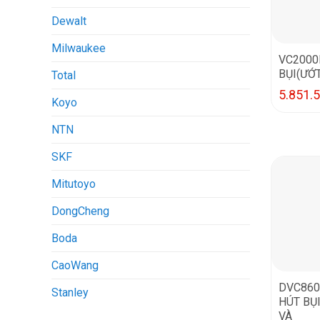
Dewalt
Milwaukee
VC2000
BỤI(ƯỚ
Total
5.851.
Koyo
NTN
SKF
Mitutoyo
DongCheng
Boda
CaoWang
DVC860
Stanley
HÚT BỤ
VÀ