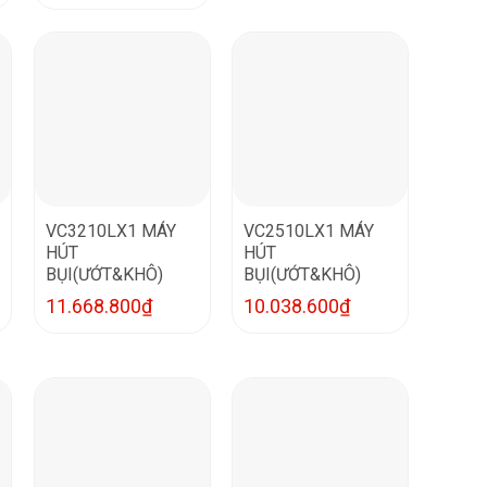
VC3210LX1 MÁY
VC2510LX1 MÁY
HÚT
HÚT
BỤI(ƯỚT&KHÔ)
BỤI(ƯỚT&KHÔ)
11.668.800
₫
10.038.600
₫