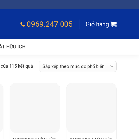
0969.247.005
Giỏ hàng
ẶT HỮU ÍCH
 của 115 kết quả