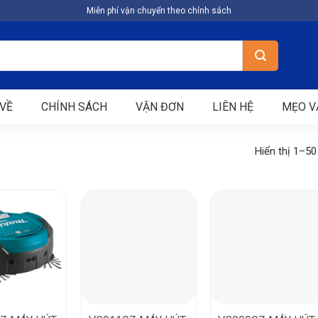
Miễn phí vận chuyển theo chính sách
VỀ
CHÍNH SÁCH
VẬN ĐƠN
LIÊN HỆ
MẸO V
Hiển thị 1–50