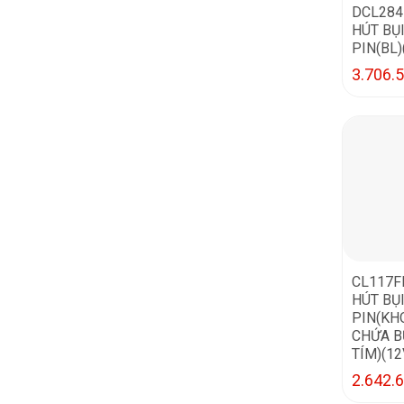
DCL284
HÚT BỤ
PIN(BL)
3.706.
CL117F
HÚT BỤ
PIN(KH
CHỨA B
TÍM)(1
2.642.