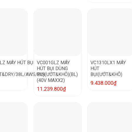
LZ MÁY HÚT BỤI
VC001GLZ MÁY
VC1310LX1 MÁY
HÚT BỤI DÙNG
HÚT
T&DRY/38L/AWS/BL)
PIN(ƯỚT&KHÔ)(BL)
BỤI(ƯỚT&KHÔ)
(40V MAXX2)
9.438.000
₫
11.239.800
₫