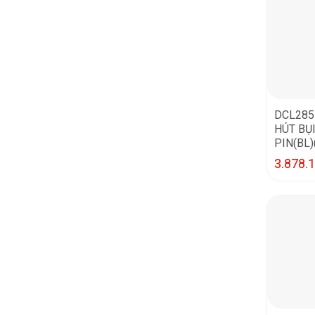
DCL28
HÚT BỤ
PIN(BL)
3.878.