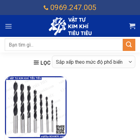
Chuyển
0969.247.005
đến
nội
dung
Tìm
kiếm:
LỌC