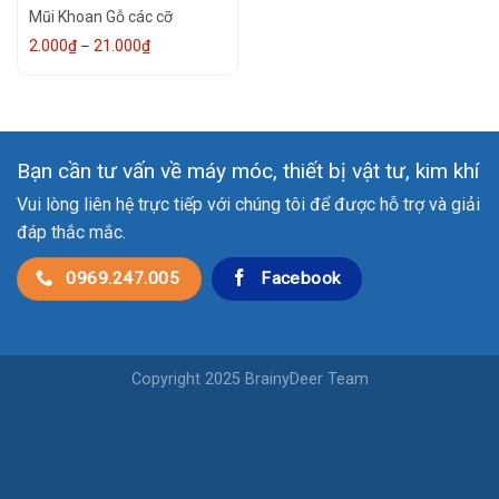
Mũi Khoan Gỗ các cỡ
Khoảng
2.000
₫
–
21.000
₫
giá:
từ
2.000₫
đến
21.000₫
Bạn cần tư vấn về máy móc, thiết bị vật tư, kim khí
Vui lòng liên hệ trực tiếp với chúng tôi để được hỗ trợ và giải
đáp thắc mắc.
0969.247.005
Facebook
Copyright 2025 BrainyDeer Team