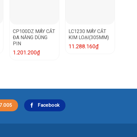
CP100DZ MÁY CẮT
LC1230 MÁY CẮT
ĐA NĂNG DÙNG
KIM LOẠI(305MM)
PIN
11.288.160
₫
1.201.200
₫
7.005
Facebook