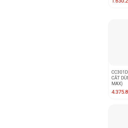
1.630.
CC301D
CẮT DÙ
MAX)
4.375.