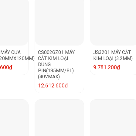
 MÁY CƯA
CS002GZ01 MÁY
JS3201 MÁY CẮT
120MMX120MM)
CẮT KIM LOẠI
KIM LOẠI (3.2MM)
DÙNG
.600
₫
9.781.200
₫
PIN(185MM/BL)
(40VMAX)
12.612.600
₫