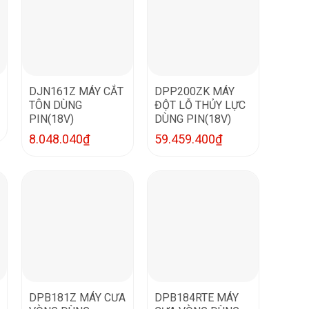
DJN161Z MÁY CẮT
DPP200ZK MÁY
TÔN DÙNG
ĐỘT LỖ THỦY LỰC
PIN(18V)
DÙNG PIN(18V)
8.048.040
₫
59.459.400
₫
DPB181Z MÁY CƯA
DPB184RTE MÁY