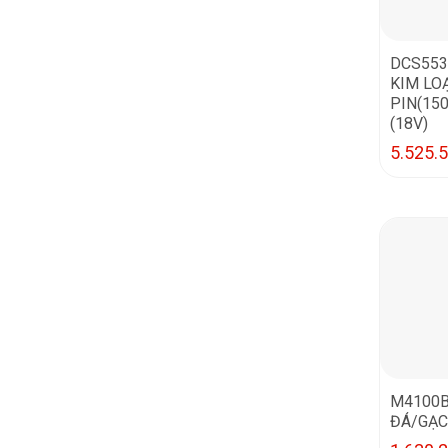
DCS553
KIM LO
PIN(15
(18V)
5.525.
M4100B
ĐÁ/GẠC