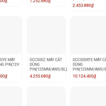
200
₫
1.252.680
₫
2.453.880
₫
SYE MÁY
DCC500Z MÁY CẮT
DCC500RTE MÁY C
NG PIN(12V
DÙNG
DÙNG
PIN(125MM/AWS/BL)
PIN(125MM/AWS/B
800
₫
4.255.680
₫
10.124.400
₫