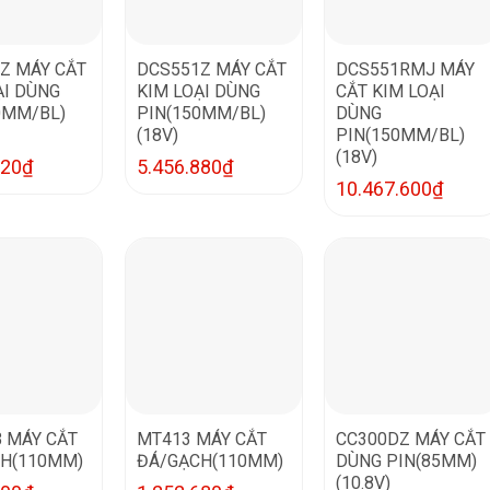
Z MÁY CẮT
DCS551Z MÁY CẮT
DCS551RMJ MÁY
ẠI DÙNG
KIM LOẠI DÙNG
CẮT KIM LOẠI
0MM/BL)
PIN(150MM/BL)
DÙNG
(18V)
PIN(150MM/BL)
(18V)
520
₫
5.456.880
₫
10.467.600
₫
 MÁY CẮT
MT413 MÁY CẮT
CC300DZ MÁY CẮT
H(110MM)
ĐÁ/GẠCH(110MM)
DÙNG PIN(85MM)
(10.8V)