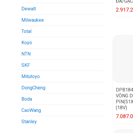
ĐÁ/GẠC
Dewalt
2.917.
Milwaukee
Total
Koyo
NTN
SKF
Mitutoyo
DongCheng
DPB184
VÒNG 
Boda
PIN(51
(18V)
CaoWang
7.087.
Stanley