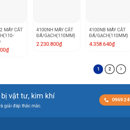
2 MÁY CẮT
4100NH MÁY CẮT
4100NB MÁY CẮT
H(110-
ĐÁ/GẠCH(110MM)
ĐÁ/GẠCH(110MM)
)
2.230.800
₫
4.358.640
₫
000
₫
1
2
ị vật tư, kim khí
0969.24
 và giải đáp thắc mắc.