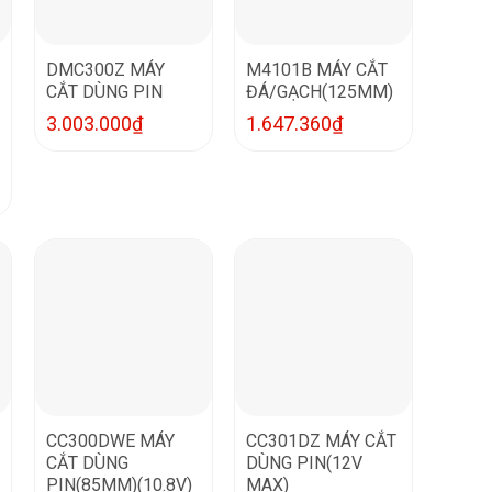
DMC300Z MÁY
M4101B MÁY CẮT
CẮT DÙNG PIN
ĐÁ/GẠCH(125MM)
3.003.000
₫
1.647.360
₫
CC300DWE MÁY
CC301DZ MÁY CẮT
CẮT DÙNG
DÙNG PIN(12V
PIN(85MM)(10.8V)
MAX)