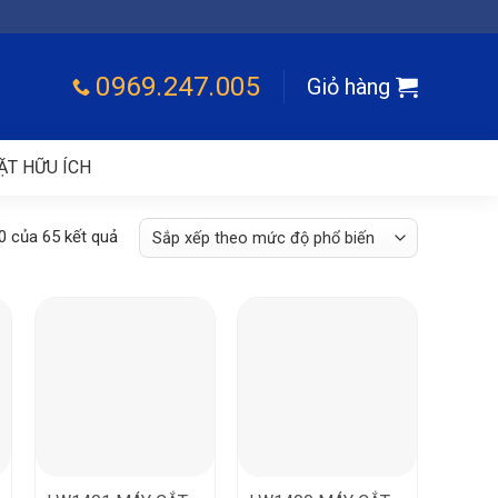
0969.247.005
Giỏ hàng
ẶT HỮU ÍCH
0 của 65 kết quả