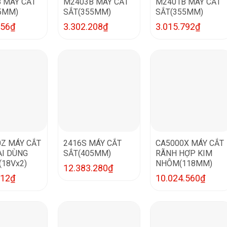
 MÁY CẮT
M2403B MÁY CẮT
M2401B MÁY CẮT
5MM)
SẮT(355MM)
SẮT(355MM)
256
₫
3.302.208
₫
3.015.792
₫
Z MÁY CẮT
2416S MÁY CẮT
CA5000X MÁY CẮT
ẠI DÙNG
SẮT(405MM)
RÃNH HỢP KIM
(18Vx2)
NHÔM(118MM)
12.383.280
₫
712
₫
10.024.560
₫