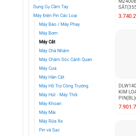
M2400B
SẮT(35
Dụng Cụ Cầm Tay
3.740.
Máy Điện Pin Các Loại
Máy Bào / Máy Phay
Máy Bơm
Máy Cắt
Máy Chà Nhám
Máy Chăm Sóc Cảnh Quan
Máy Cưa
Máy Hàn Cắt
DLW140
Máy Hỗ Trợ Công Trường
KIM LO
Máy Hút - Máy Thổi
PIN(BL)
Máy Khoan
7.901.
Máy Mài
Máy Rửa Xe
Pin và Sạc