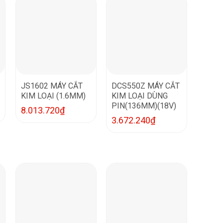
JS1602 MÁY CẮT
DCS550Z MÁY CẮT
KIM LOẠI (1.6MM)
KIM LOẠI DÙNG
PIN(136MM)(18V)
8.013.720
₫
3.672.240
₫