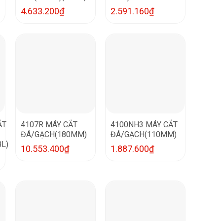
4.633.200
₫
2.591.160
₫
ẮT
4107R MÁY CẮT
4100NH3 MÁY CẮT
ĐÁ/GẠCH(180MM)
ĐÁ/GẠCH(110MM)
L)
10.553.400
₫
1.887.600
₫