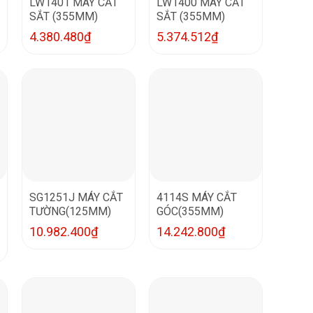
LW1401 MÁY CẮT
LW1400 MÁY CẮT
SẮT (355MM)
SẮT (355MM)
4.380.480
₫
5.374.512
₫
SG1251J MÁY CẮT
4114S MÁY CẮT
TƯỜNG(125MM)
GÓC(355MM)
10.982.400
₫
14.242.800
₫