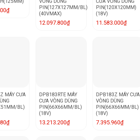
H(125MM)
VÒNG DÙNG
CƯA VÒNG DÙNG
PIN(127X127MM/BL)
PIN(120X120MM)
200
₫
(40VMAX)
(18V)
12.097.800
₫
11.583.000
₫
Z MÁY CƯA
DPB183RTE MÁY
DPB183Z MÁY CƯA
DÙNG
CƯA VÒNG DÙNG
VÒNG DÙNG
X51MM/BL)
PIN(66X66MM/BL)
PIN(66X66MM/BL)
(18V)
(18V)
080
₫
13.213.200
₫
7.395.960
₫