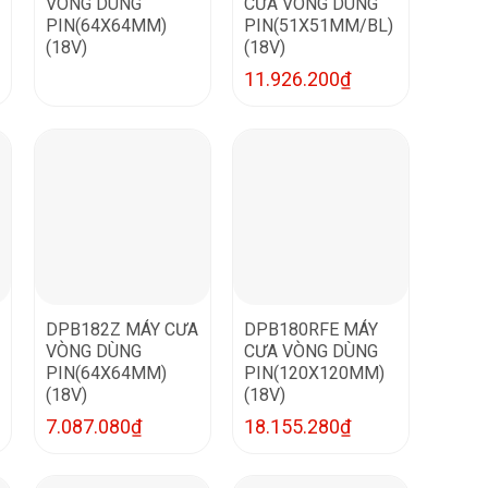
VÒNG DÙNG
CƯA VÒNG DÙNG
PIN(64X64MM)
PIN(51X51MM/BL)
(18V)
(18V)
11.926.200
₫
DPB182Z MÁY CƯA
DPB180RFE MÁY
VÒNG DÙNG
CƯA VÒNG DÙNG
PIN(64X64MM)
PIN(120X120MM)
(18V)
(18V)
7.087.080
₫
18.155.280
₫