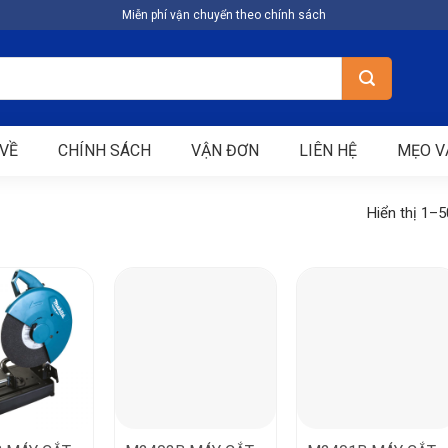
Miễn phí vận chuyển theo chính sách
VỀ
CHÍNH SÁCH
VẬN ĐƠN
LIÊN HỆ
MẸO V
Hiển thị 1–5