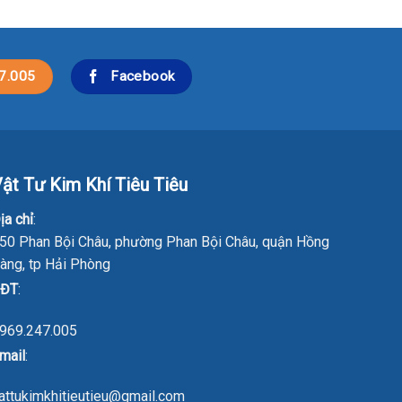
7.005
Facebook
ật Tư Kim Khí Tiêu Tiêu
ịa chỉ
:
50 Phan Bội Châu, phường Phan Bội Châu, quận Hồng
àng, tp Hải Phòng
ĐT
:
969.247.005
mail
:
attukimkhitieutieu@gmail.com