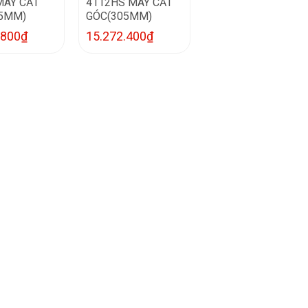
MÁY CẮT
4112HS MÁY CẮT
5MM)
GÓC(305MM)
.800
₫
15.272.400
₫