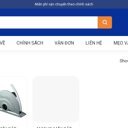
Miễn phí vận chuyển theo chính sách
VỀ
CHÍNH SÁCH
VẬN ĐƠN
LIÊN HỆ
MẸO V
Show