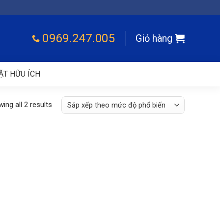
0969.247.005
Giỏ hàng
ẶT HỮU ÍCH
ing all 2 results