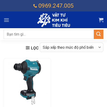
Chuyển
0969.247.005
đến
nội
dung
Tìm
kiếm:
LỌC