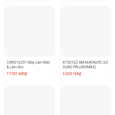
CW001GZ01 Máy Làm Mát
KT001GZ ẤM ĐUN NƯỚC SỬ
& Làm Ấm
DỤNG PIN (40VMAX)
17.331.600
₫
6.023.160
₫