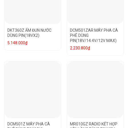
DKT360Z ẤM ĐUN NƯỚC
DCM501ZAR MÁY PHA CÀ
DÙNG PIN(18VX2)
PHÊ DÙNG
PIN(18V/14.4V/12V MAX)
5.148.000
₫
2.230.800
₫
DCM501Z MÁY PHA CÀ
MR010GZ RADIO KẾT HỢP