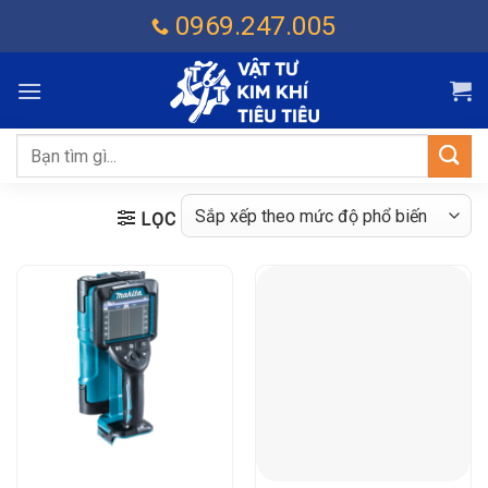
Chuyển
0969.247.005
đến
nội
dung
Tìm
kiếm:
LỌC