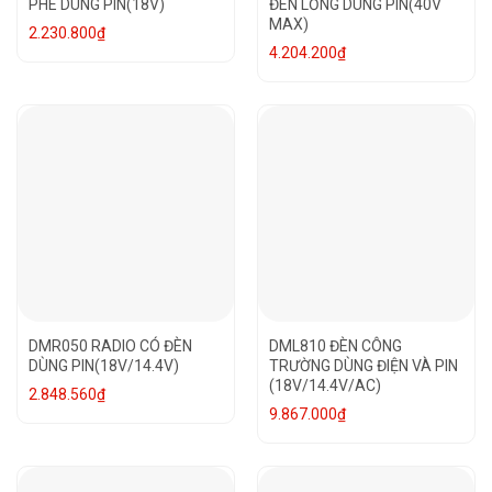
PHÊ DÙNG PIN(18V)
ĐÈN LỒNG DÙNG PIN(40V
MAX)
2.230.800
₫
4.204.200
₫
DMR050 RADIO CÓ ĐÈN
DML810 ĐÈN CÔNG
DÙNG PIN(18V/14.4V)
TRƯỜNG DÙNG ĐIỆN VÀ PIN
(18V/14.4V/AC)
2.848.560
₫
9.867.000
₫