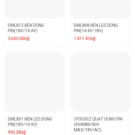
DML812 ĐÈN DÙNG
DML808 ĐÈN LED DÙNG
PIN(18V/14.4V)
PIN(14.4V-18V)
3.603.600
₫
1.411.410
₫
DML801 ĐÈN LED DÙNG
CF003GZ QUẠT DÙNG PIN
PIN(18V/14.4V)
(450MM/40V
MAX/18V/AC)
995.280
₫