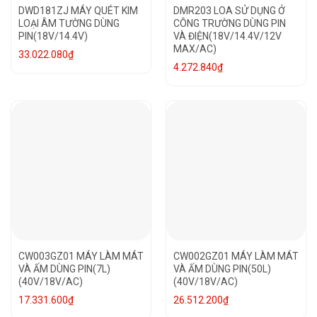
DWD181ZJ MÁY QUÉT KIM
DMR203 LOA SỬ DỤNG Ở
LOẠI ÂM TƯỜNG DÙNG
CÔNG TRƯỜNG DÙNG PIN
PIN(18V/14.4V)
VÀ ĐIỆN(18V/14.4V/12V
MAX/AC)
33.022.080
₫
4.272.840
₫
CW003GZ01 MÁY LÀM MÁT
CW002GZ01 MÁY LÀM MÁT
VÀ ẤM DÙNG PIN(7L)
VÀ ẤM DÙNG PIN(50L)
(40V/18V/AC)
(40V/18V/AC)
17.331.600
₫
26.512.200
₫