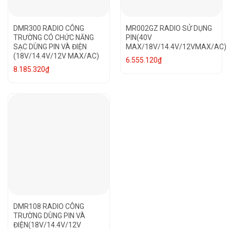
DMR300 RADIO CÔNG
MR002GZ RADIO SỬ DỤNG
TRƯỜNG CÓ CHỨC NĂNG
PIN(40V
SẠC DÙNG PIN VÀ ĐIỆN
MAX/18V/14.4V/12VMAX/AC)
(18V/14.4V/12V MAX/AC)
6.555.120
₫
8.185.320
₫
DMR108 RADIO CÔNG
TRƯỜNG DÙNG PIN VÀ
ĐIỆN(18V/14.4V/12V