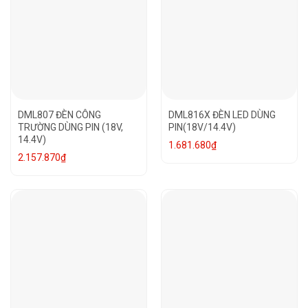
DML807 ĐÈN CÔNG
DML816X ĐÈN LED DÙNG
TRƯỜNG DÙNG PIN (18V,
PIN(18V/14.4V)
14.4V)
1.681.680
₫
2.157.870
₫