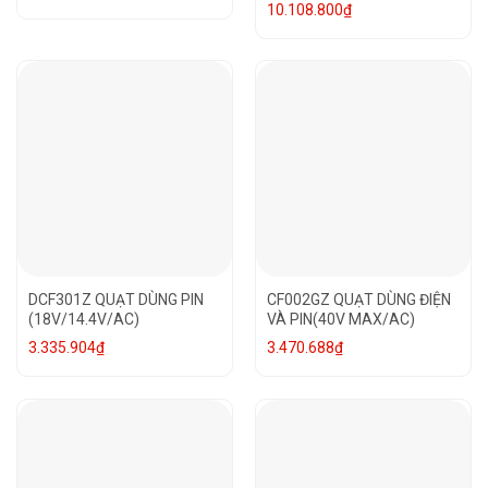
10.108.800
₫
DCF301Z QUẠT DÙNG PIN
CF002GZ QUẠT DÙNG ĐIỆN
(18V/14.4V/AC)
VÀ PIN(40V MAX/AC)
3.335.904
₫
3.470.688
₫