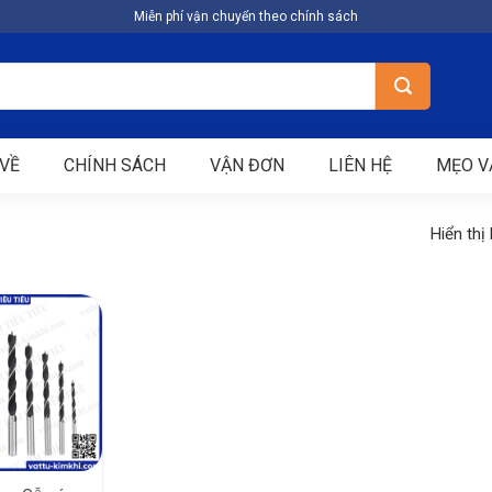
Miễn phí vận chuyển theo chính sách
VỀ
CHÍNH SÁCH
VẬN ĐƠN
LIÊN HỆ
MẸO V
Hiển thị