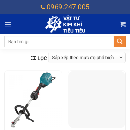
Chuyển
0969.247.005
đến
nội
dung
Tìm
kiếm:
LỌC