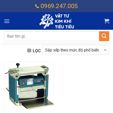
Chuyển
0969.247.005
đến
nội
dung
Tìm
kiếm:
LỌC