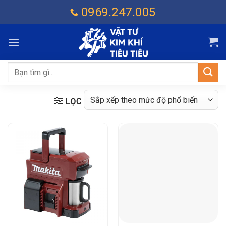
Chuyển
0969.247.005
đến
nội
dung
Tìm
kiếm:
LỌC