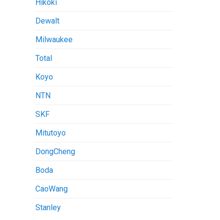
Hikoki
Dewalt
Milwaukee
Total
Koyo
NTN
SKF
Mitutoyo
DongCheng
Boda
CaoWang
Stanley