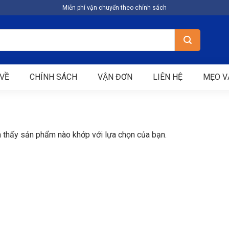
Miễn phí vận chuyển theo chính sách
VỀ
CHÍNH SÁCH
VẬN ĐƠN
LIÊN HỆ
MẸO V
 thấy sản phẩm nào khớp với lựa chọn của bạn.