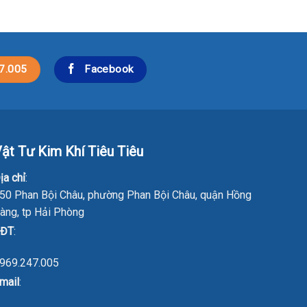
7.005
Facebook
ật Tư Kim Khí Tiêu Tiêu
ịa chỉ
:
50 Phan Bội Châu, phường Phan Bội Châu, quận Hồng
àng, tp Hải Phòng
ĐT
:
969.247.005
mail
: