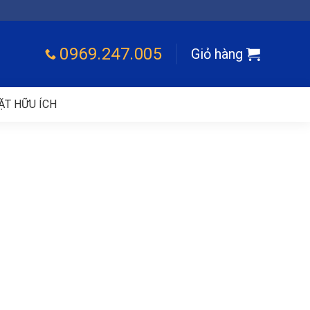
0969.247.005
Giỏ hàng
ẶT HỮU ÍCH