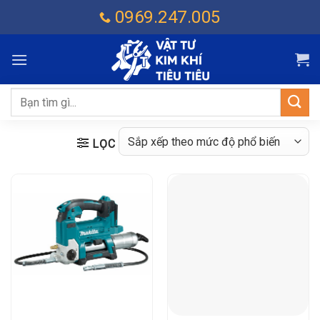
Chuyển
0969.247.005
đến
nội
dung
Tìm
kiếm:
LỌC