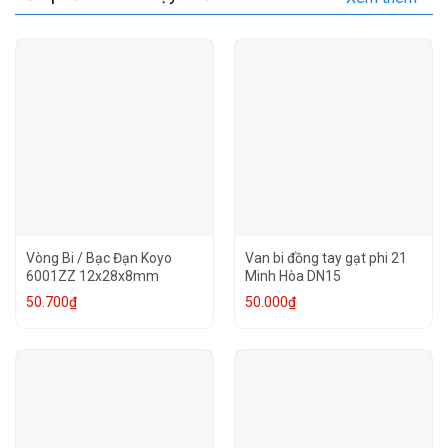
Vòng Bi / Bạc Đạn Koyo
Van bi đồng tay gạt phi 21
6001ZZ 12x28x8mm
Minh Hòa DN15
50.700
₫
50.000
₫