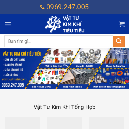
Chuyển
0969.247.005
đến
nội
dung
Tìm
kiếm:
Vật Tư Kim Khí Tổng Hợp