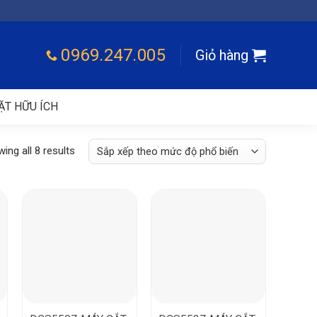
0969.247.005
Giỏ hàng
ẶT HỮU ÍCH
ing all 8 results