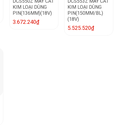
DCS550Z MÁY CẮT
DCS553Z MÁY CẮT
KIM LOẠI DÙNG
KIM LOẠI DÙNG
PIN(136MM)(18V)
PIN(150MM/BL)
(18V)
3.672.240
₫
5.525.520
₫