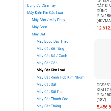
CS002G
CẮT KI
Dụng Cụ Cầm Tay
DÙNG
Máy Điện Pin Các Loại
PIN(18
Máy Bào / Máy Phay
(40VMA
Máy Bơm
12.612
Máy Cắt
Máy Buộc Dây Thép
Máy Cắt Bê Tông
Máy Cắt Đá / Gạch
Máy Cắt Góc
Máy Cắt Kim Loại
Máy Cắt Rãnh Hợp Kim Nhôm
DCS551
Máy Cắt Sắt
KIM LO
Máy Cắt Sắt Ren
PIN(15
Máy Cắt Thạch Cao
(18V)
Máy Cắt Thẳng
5.456.