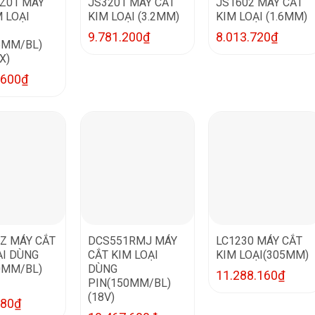
Z01 MÁY
JS3201 MÁY CẮT
JS1602 MÁY CẮT
M LOẠI
KIM LOẠI (3.2MM)
KIM LOẠI (1.6MM)
9.781.200
₫
8.013.720
₫
5MM/BL)
X)
.600
₫
Z MÁY CẮT
DCS551RMJ MÁY
LC1230 MÁY CẮT
ẠI DÙNG
CẮT KIM LOẠI
KIM LOẠI(305MM)
0MM/BL)
DÙNG
11.288.160
₫
PIN(150MM/BL)
(18V)
880
₫