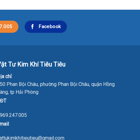
7.005
Facebook
ật Tư Kim Khí Tiêu Tiêu
ịa chỉ
:
50 Phan Bội Châu, phường Phan Bội Châu, quận Hồng
àng, tp Hải Phòng
ĐT
:
969.247.005
mail
:
attukimkhitieutieu@gmail.com