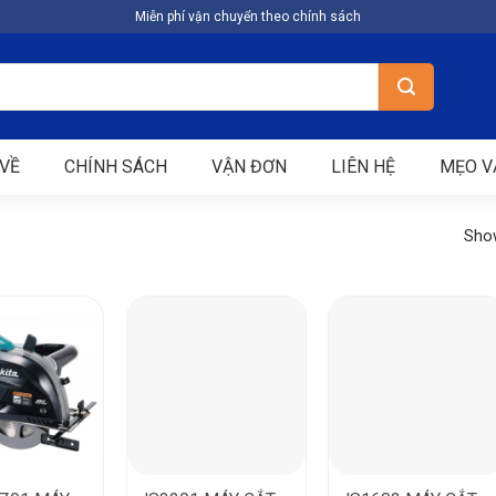
Miễn phí vận chuyển theo chính sách
VỀ
CHÍNH SÁCH
VẬN ĐƠN
LIÊN HỆ
MẸO V
Show