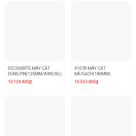
DCC500RTE MÁY CẮT
4107R MÁY CẮT
DÙNG PIN(125MM/AWS/BL)
ĐÁ/GẠCH(180MM)
10.124.400
₫
10.553.400
₫