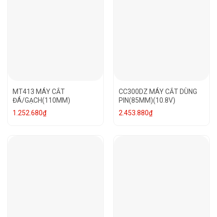
MT413 MÁY CẮT
CC300DZ MÁY CẮT DÙNG
ĐÁ/GẠCH(110MM)
PIN(85MM)(10.8V)
1.252.680
₫
2.453.880
₫