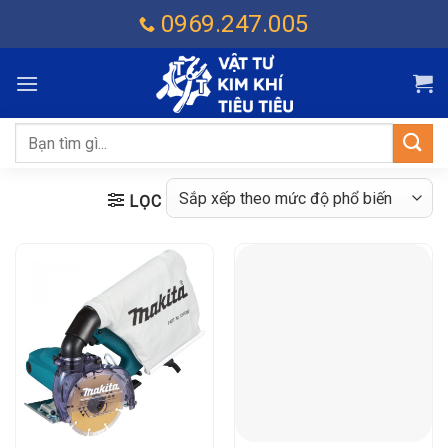
Chuyển
0969.247.005
đến
nội
dung
Tìm
kiếm:
LỌC