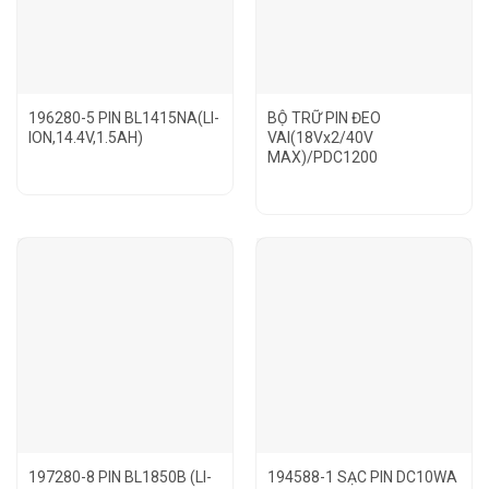
196280-5 PIN BL1415NA(LI-
BỘ TRỮ PIN ĐEO
ION,14.4V,1.5AH)
VAI(18Vx2/40V
MAX)/PDC1200
197280-8 PIN BL1850B (LI-
194588-1 SẠC PIN DC10WA