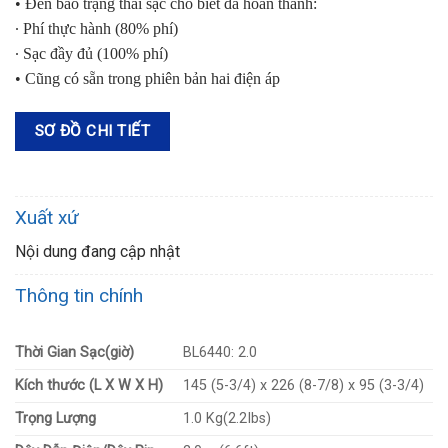
• Đèn báo trạng thái sạc cho biết đã hoàn thành:
∙ Phí thực hành (80% phí)
∙ Sạc đầy đủ (100% phí)
• Cũng có sẵn trong phiên bản hai điện áp
SƠ ĐỒ CHI TIẾT
Xuất xứ
Nội dung đang cập nhật
Thông tin chính
Thời Gian Sạc(giờ)
BL6440: 2.0
Kích thước (L X W X H)
145 (5-3/4) x 226 (8-7/8) x 95 (3-3/4)
Trọng Lượng
1.0 Kg(2.2Ibs)