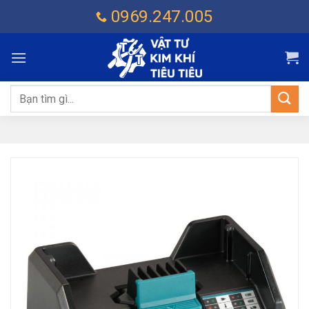
Chuyển
0969.247.005
đến
nội
dung
Tìm
kiếm: