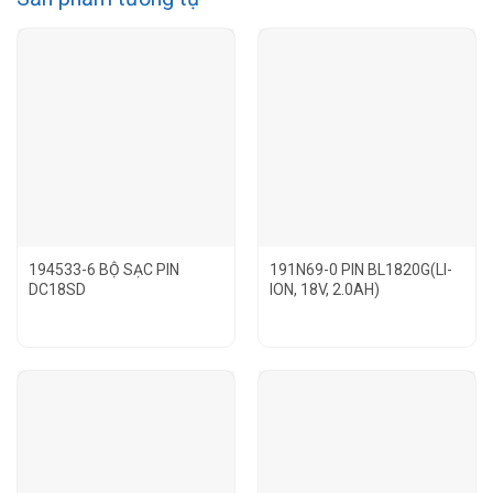
194533-6 BỘ SẠC PIN
191N69-0 PIN BL1820G(LI-
DC18SD
ION, 18V, 2.0AH)