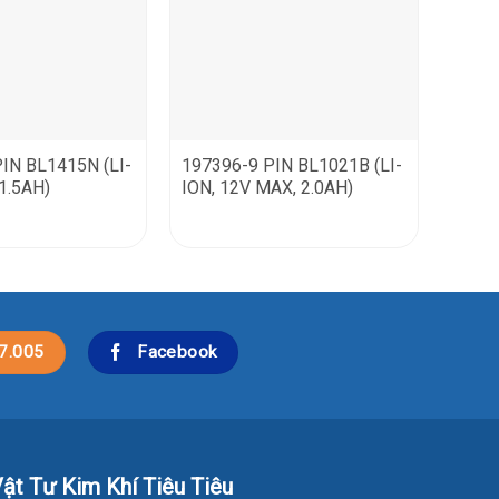
IN BL1415N (LI-
197396-9 PIN BL1021B (LI-
 1.5AH)
ION, 12V MAX, 2.0AH)
7.005
Facebook
ật Tư Kim Khí Tiêu Tiêu