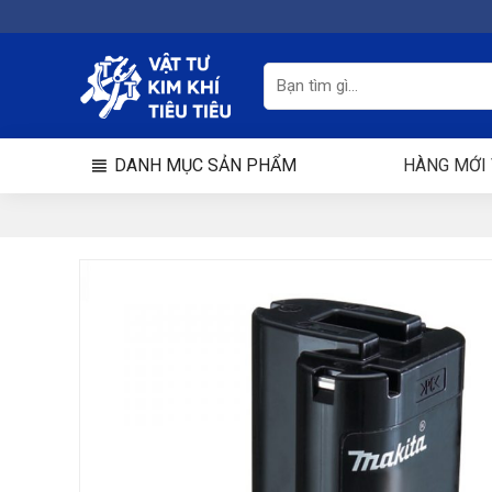
Chuyển
đến
nội
Tìm
kiếm:
dung
DANH MỤC SẢN PHẨM
HÀNG MỚI 