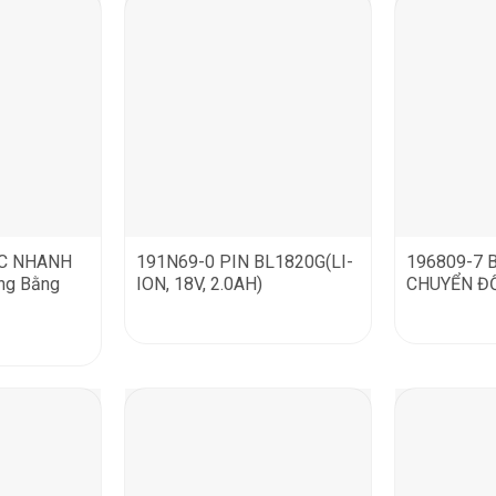
ẠC NHANH
191N69-0 PIN BL1820G(LI-
196809-7 
ng Bằng
ION, 18V, 2.0AH)
CHUYỂN ĐỔ