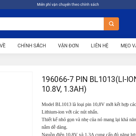
Miễn phí vận chuyển theo chính sách
VỀ
CHÍNH SÁCH
VẬN ĐƠN
LIÊN HỆ
MẸO V
196066-7 PIN BL1013(LI-IO
10.8V, 1.3AH)
Model BL1013 là loại pin 10,8V mới kết hợp các
Lithium-ion với các nút nhấn.
Thiết kế nhỏ gọn và nhẹ của nó mang lại khả nă
nắm dễ dàng.
Nguồn điện 10,8V và 1,3A cung cấp đủ năng lư