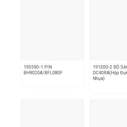
193590-1 PIN
191E00-2 BỘ S
BH9020A/BFL080F
DC40RA(Hộp Đự
Nhựa)