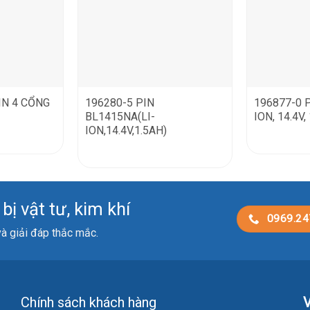
IN 4 CỔNG
196280-5 PIN
196877-0 P
BL1415NA(LI-
ION, 14.4V,
ION,14.4V,1.5AH)
ị vật tư, kim khí
0969.24
 và giải đáp thắc mắc.
Chính sách khách hàng
V