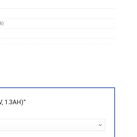
6)
V, 1.3AH)”