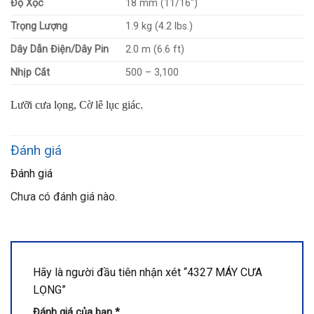
Độ Xọc
18 mm (11/16″)
Trọng Lượng
1.9 kg (4.2 lbs.)
Dây Dẫn Điện/Dây Pin
2.0 m (6.6 ft)
Nhịp Cắt
500 – 3,100
Lưỡi cưa lọng, Cờ lê lục giác.
Đánh giá
Đánh giá
Chưa có đánh giá nào.
Hãy là người đầu tiên nhận xét “4327 MÁY CƯA
LỌNG”
Đánh giá của bạn
*