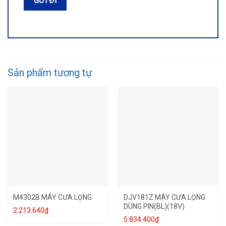
Sản phẩm tương tự
M4302B MÁY CƯA LỌNG
DJV181Z MÁY CƯA LỌNG
DÙNG PIN(BL)(18V)
2.213.640
₫
5.834.400
₫