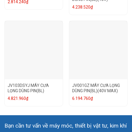
2.814.240
₫
4.238.520
₫
JV103DSYJ MÁY CƯA
JV001GZ MÁY CƯA LỌNG
LỌNG DÙNG PIN(BL)
DÙNG PIN(BL)(40V MAX)
4.821.960
₫
6.194.760
₫
Bạn cần tư vấn về máy móc, thiết bị vật tư, kim khí