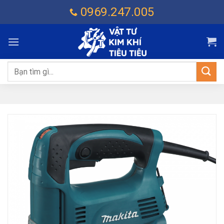
Chuyển
0969.247.005
đến
nội
dung
Tìm
kiếm: