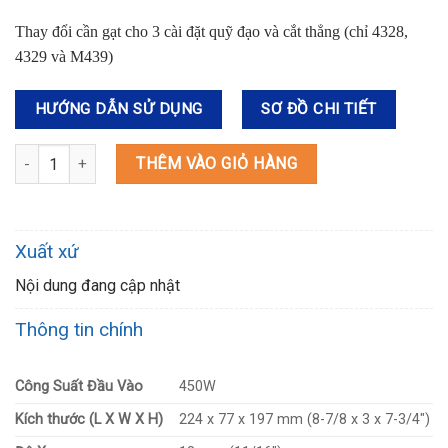
Thay đổi cần gạt cho 3 cài đặt quỹ đạo và cắt thẳng (chỉ 4328,
4329 và M439)
HƯỚNG DẪN SỬ DỤNG
SƠ ĐỒ CHI TIẾT
4327 MÁY CƯA LỌNG số lượng
THÊM VÀO GIỎ HÀNG
Xuất xứ
Nội dung đang cập nhật
Thông tin chính
Công Suất Đầu Vào
450W
Kích thước (L X W X H)
224 x 77 x 197 mm (8-7/8 x 3 x 7-3/4″)