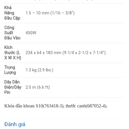
Khả
Năng
1.5 – 10 mm (1/16 – 3/8″)
Đầu Cặp
Công
Suất
450W
Đầu Vào
Kích
thước (L
234 x 64 x 183 mm (9-1/4 x 2-1/2 x 7-1/4″)
X W X H)
Trọng
1.3 kg (2.9 lbs.)
Lượng
Dây Dẫn
Điện/Dây
2.0 m (6.6 ft)
Pin
Khóa đầu khoan S10(763418-3), thước canh(687052-4).
Đánh giá