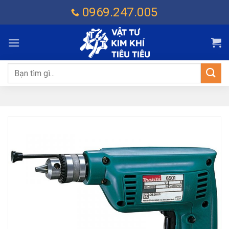
Chuyển
0969.247.005
đến
nội
dung
Tìm
kiếm: