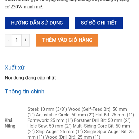
cơ 230W mạnh mẽ.
HƯỚNG DẪN SỬ DỤNG
SƠ ĐỒ CHI TIẾT
6501 MÁY KHOAN TỐC ĐỘ CAO(6.5MM) số lượng
THÊM VÀO GIỎ HÀNG
Xuất xứ
Nội dung đang cập nhật
Thông tin chính
Steel: 10 mm (3/8″) Wood (Self-Feed Bit): 50 mm
(2″) Adjustable Circle: 50 mm (2″) Flat Bit: 25 mm (1″)
Khả
Formwork: 25 mm (1″) Forstner Drill Bit: 50 mm (2″)
Năng
Hole Saw: 50 mm (2″) Multi-Siding Core Bit: 50 mm
(2″) Ship Auger: 25 mm (1″) Single Spur Auger Bit: 25
mm (1″) Wood (Drill Bit): 25 mm (1″)