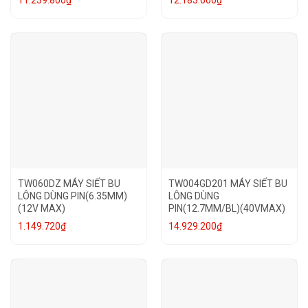
11.239.800
₫
12.183.600
₫
TW060DZ MÁY SIẾT BU
TW004GD201 MÁY SIẾT BU
LÔNG DÙNG PIN(6.35MM)
LÔNG DÙNG
(12V MAX)
PIN(12.7MM/BL)(40VMAX)
1.149.720
₫
14.929.200
₫