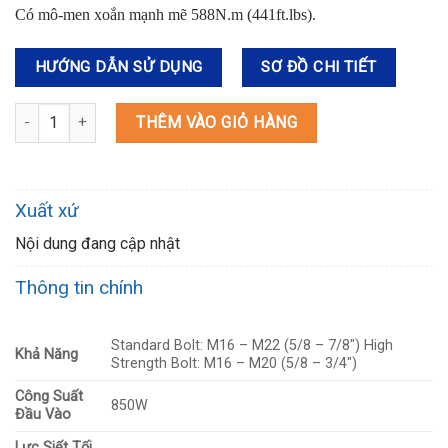
Có mô-men xoắn mạnh mẽ 588N.m (441ft.lbs).
HƯỚNG DẪN SỬ DỤNG
SƠ ĐỒ CHI TIẾT
6906 MÁY SIẾT BU LÔNG(19MM) số lượng
THÊM VÀO GIỎ HÀNG
Xuất xứ
Nội dung đang cập nhật
Thông tin chính
Standard Bolt: M16 – M22 (5/8 – 7/8″) High
Khả Năng
Strength Bolt: M16 – M20 (5/8 – 3/4″)
Công Suất
850W
Đầu Vào
Lực Siết Tối