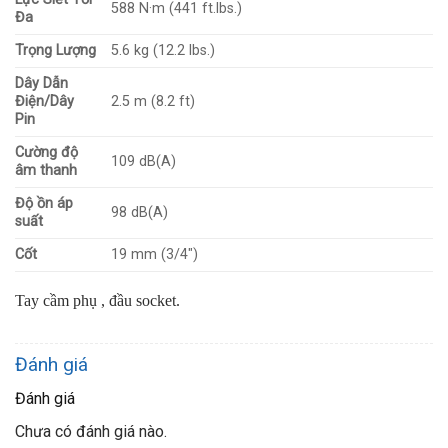
588 N·m (441 ft.lbs.)
Đa
Trọng Lượng
5.6 kg (12.2 lbs.)
Dây Dẫn
Điện/Dây
2.5 m (8.2 ft)
Pin
Cường độ
109 dB(A)
âm thanh
Độ ồn áp
98 dB(A)
suất
Cốt
19 mm (3/4″)
Tay cầm phụ , đầu socket.
Đánh giá
Đánh giá
Chưa có đánh giá nào.