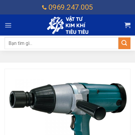
Chuyển
0969.247.005
đến
nội
dung
Tìm
kiếm: