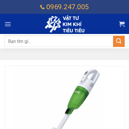
Chuyển
0969.247.005
đến
nội
dung
Tìm
kiếm: