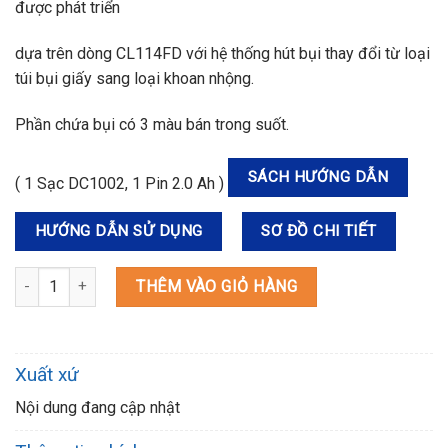
được phát triển
dựa trên dòng CL114FD với hệ thống hút bụi thay đổi từ loại
túi bụi giấy sang loại khoan nhộng.
Phần chứa bụi có 3 màu bán trong suốt.
SÁCH HƯỚNG DẪN
( 1 Sạc DC1002, 1 Pin 2.0 Ah )
HƯỚNG DẪN SỬ DỤNG
SƠ ĐỒ CHI TIẾT
CL117FDX4 MÁY HÚT BỤI DÙNG PIN(KHOANG CHỨA BỤI MÀU XANH
THÊM VÀO GIỎ HÀNG
Xuất xứ
Nội dung đang cập nhật