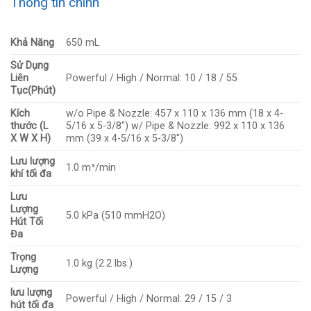
Thông tin chính
Khả Năng
650 mL
Sử Dụng
Liên
Powerful / High / Normal: 10 / 18 / 55
Tục(Phút)
Kích
w/o Pipe & Nozzle: 457 x 110 x 136 mm (18 x 4-
thước (L
5/16 x 5-3/8″) w/ Pipe & Nozzle: 992 x 110 x 136
X W X H)
mm (39 x 4-5/16 x 5-3/8″)
Lưu lượng
1.0 m³/min
khí tối đa
Lưu
Lượng
5.0 kPa (510 mmH2O)
Hút Tối
Đa
Trọng
1.0 kg (2.2 lbs.)
Lượng
lưu lượng
Powerful / High / Normal: 29 / 15 / 3
hút tối đa