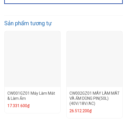
Sản phẩm tương tự
CW001GZ01 Máy Làm Mát
CW002GZ01 MÁY LÀM MÁT
& Làm Ấm
VÀ ẤM DÙNG PIN(50L)
(40V/18V/AC)
17.331.600
₫
26.512.200
₫