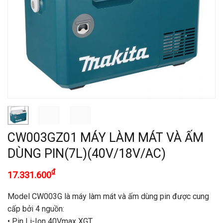
CW003GZ01 MÁY LÀM MÁT VÀ ẤM
DÙNG PIN(7L)(40V/18V/AC)
₫
17.331.600
Model CW003G là máy làm mát và ấm dùng pin được cung
cấp bởi 4 nguồn:
• Pin Li-Ion 40Vmax XGT