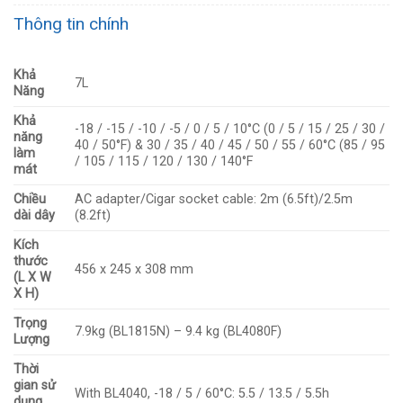
Thông tin chính
Khả
7L
Năng
Khả
-18 / -15 / -10 / -5 / 0 / 5 / 10°C (0 / 5 / 15 / 25 / 30 /
năng
40 / 50°F) & 30 / 35 / 40 / 45 / 50 / 55 / 60°C (85 / 95
làm
/ 105 / 115 / 120 / 130 / 140°F
mát
Chiều
AC adapter/Cigar socket cable: 2m (6.5ft)/2.5m
dài dây
(8.2ft)
Kích
thước
456 x 245 x 308 mm
(L X W
X H)
Trọng
7.9kg (BL1815N) – 9.4 kg (BL4080F)
Lượng
Thời
gian sử
With BL4040, -18 / 5 / 60°C: 5.5 / 13.5 / 5.5h
dụng