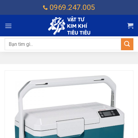
Chuyển
0969.247.005
đến
nội
dung
Tìm
kiếm: