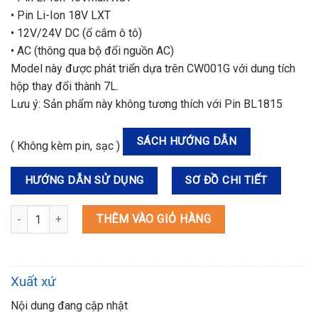
• Pin Li-Ion 18V LXT
• 12V/24V DC (ổ cắm ô tô)
• AC (thông qua bộ đổi nguồn AC)
Model này được phát triển dựa trên CW001G với dung tích
hộp thay đổi thành 7L.
Lưu ý: Sản phẩm này không tương thích với Pin BL1815
SÁCH HƯỚNG DẪN
( Không kèm pin, sạc )
HƯỚNG DẪN SỬ DỤNG
SƠ ĐỒ CHI TIẾT
CW003GZ01 MÁY LÀM MÁT VÀ ẤM DÙNG PIN(7L)(40V/18V/AC) số
THÊM VÀO GIỎ HÀNG
Xuất xứ
Nội dung đang cập nhật