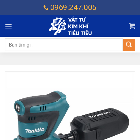
Chuyển
0969.247.005
đến
nội
dung
Tìm
kiếm: