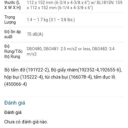
thước (L
112 x 152 mm (6-3/4 x 4-3/8 x 6″) w/ BL1815N: 159
X W X H)
x 112 x 152 mm (6-1/4 x 4-3/8 x 6″)
Trọng
1.4 – 1.7 kg (3.1 – 3.8 lbs.)
Lượng
Độ ồn áp
75 dB(A)
suất
Độ
DBO480, DBO481: 2.5 m/s2 or less, DBO482: 3.4
Rung/Tốc
m/s2
Độ Rung
Bộ tấm đỡ (191Y22-2), Bộ giấy nhám(192352-4,192655-6),
hộp bụi (135222-4), túi chứa bụi (166078-4), tấm đục lỗ
(450066-4)
Đánh giá
Đánh giá
Chưa có đánh giá nào.