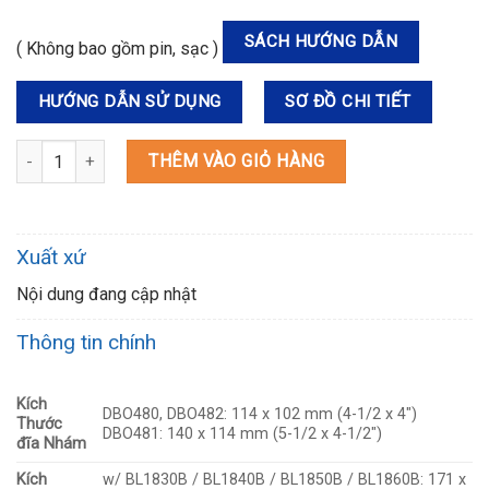
SÁCH HƯỚNG DẪN
( Không bao gồm pin, sạc )
HƯỚNG DẪN SỬ DỤNG
SƠ ĐỒ CHI TIẾT
DBO480Z MÁY CHÀ NHÁM RUNG DÙNG PIN số lượng
THÊM VÀO GIỎ HÀNG
Xuất xứ
Nội dung đang cập nhật
Thông tin chính
Kích
DBO480, DBO482: 114 x 102 mm (4-1/2 x 4″)
Thước
DBO481: 140 x 114 mm (5-1/2 x 4-1/2″)
đĩa Nhám
Kích
w/ BL1830B / BL1840B / BL1850B / BL1860B: 171 x