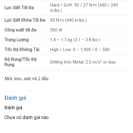
Hard / Soft: 50 / 27 N·m (440 / 240
Lực Siết Tối Đa
in.lbs.)
Lực Siết Khóa Tối Đa
50 N·m (440 in.lbs.)
Công suất tối đa
350 W
Trọng Lượng
1.4 – 1.7 kg (3.1 – 3.8 lbs.)
Tốc Độ Không Tải
High / Low: 0 – 1,900 / 0 – 500
Độ Rung/Tốc Độ
Drilling Into Metal: 2.5 m/s² or less
Rung
Móc treo, mũi vít 2 đầu
Đánh giá
Đánh giá
Chưa có đánh giá nào.