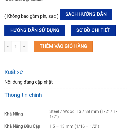
SÁCH HƯỚNG DẪN
( Không bao gồm pin, sạc )
HƯỚNG DẪN SỬ DỤNG
SƠ ĐỒ CHI TIẾT
DDF485Z MÁY KHOAN VÀ VẶN VÍT DÙNG PIN số lượng
THÊM VÀO GIỎ HÀNG
Xuất xứ
Nội dung đang cập nhật
Thông tin chính
Steel / Wood: 13 / 38 mm (1/2″ / 1-
Khả Năng
1/2″)
Khả Năng Đầu Cặp
1.5 – 13 mm (1/16 – 1/2″)