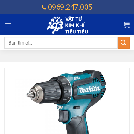
Chuyển
0969.247.005
đến
nội
dung
Tìm
kiếm: