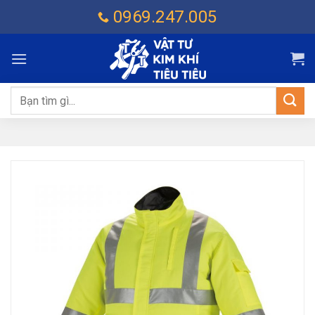
Chuyển
0969.247.005
đến
nội
dung
Tìm
kiếm: