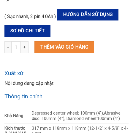
HƯỚNG DẪN SỬ DỤNG
( Sạc nhanh, 2 pin 4.0Ah )
SƠ ĐỒ CHI TIẾT
DGA402RME MÁY MÀI GÓC DÙNG PIN số lượng
THÊM VÀO GIỎ HÀNG
Xuất xứ
Nội dung đang cập nhật
Thông tin chính
Depressed center wheel: 100mm (4″),Abrasive
Khả Năng
disc: 100mm (4″), Diamond wheel:100mm (4″)
Kích thước
317 mm x 118mm x 118mm (12-1/2″ x 4-5/8″ x 4-