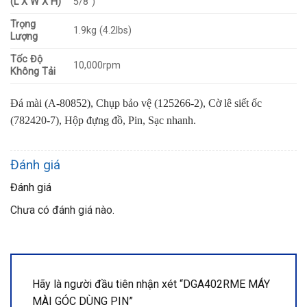
(L X W X H)
5/8″)
Trọng
1.9kg (4.2lbs)
Lượng
Tốc Độ
10,000rpm
Không Tải
Đá mài (A-80852),
Chụp bảo vệ (125266-2),
Cờ lê siết ốc
(782420-7),
Hộp đựng đồ, Pin, Sạc nhanh.
Đánh giá
Đánh giá
Chưa có đánh giá nào.
Hãy là người đầu tiên nhận xét “DGA402RME MÁY
MÀI GÓC DÙNG PIN”