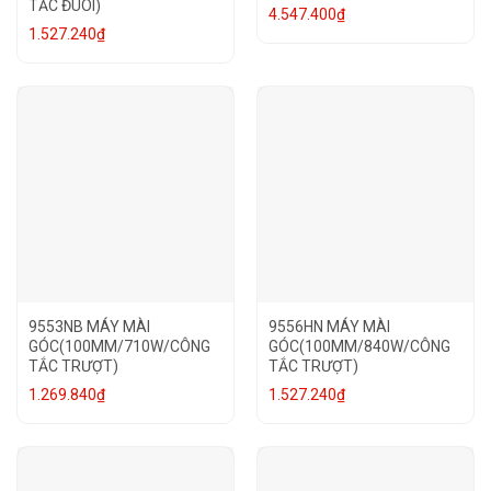
TẮC ĐUÔI)
4.547.400
₫
1.527.240
₫
9553NB MÁY MÀI
9556HN MÁY MÀI
GÓC(100MM/710W/CÔNG
GÓC(100MM/840W/CÔNG
TẮC TRƯỢT)
TẮC TRƯỢT)
1.269.840
₫
1.527.240
₫