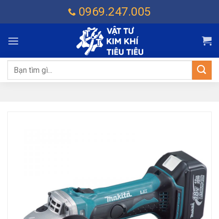
Chuyển
0969.247.005
đến
nội
dung
Tìm
kiếm: