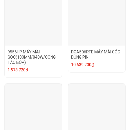
9556HP MÁY MÀI
DGA506RTE MÁY MÀI GÓC
GÓC(100MM/840W/CÔNG
DÙNG PIN
TẮC BÓP)
10.639.200
₫
1.578.720
₫