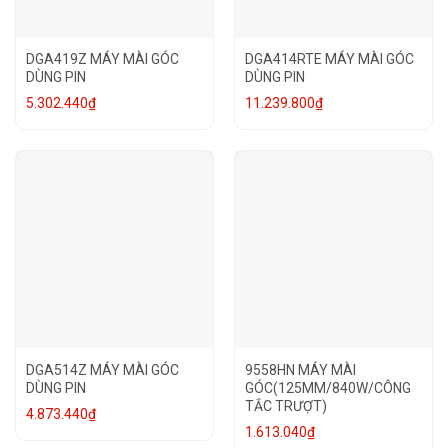
DGA419Z MÁY MÀI GÓC
DGA414RTE MÁY MÀI GÓC
DÙNG PIN
DÙNG PIN
5.302.440
₫
11.239.800
₫
DGA514Z MÁY MÀI GÓC
9558HN MÁY MÀI
DÙNG PIN
GÓC(125MM/840W/CÔNG
TẮC TRƯỢT)
4.873.440
₫
1.613.040
₫