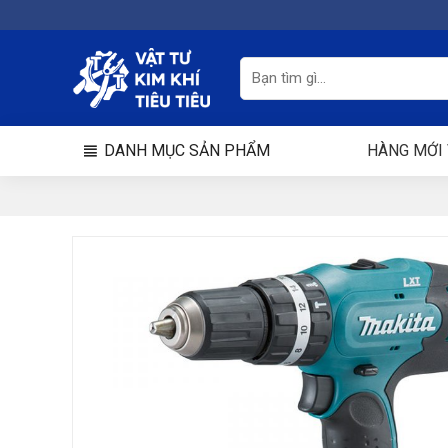
Chuyển
đến
nội
Tìm
kiếm:
dung
DANH MỤC SẢN PHẨM
HÀNG MỚI 