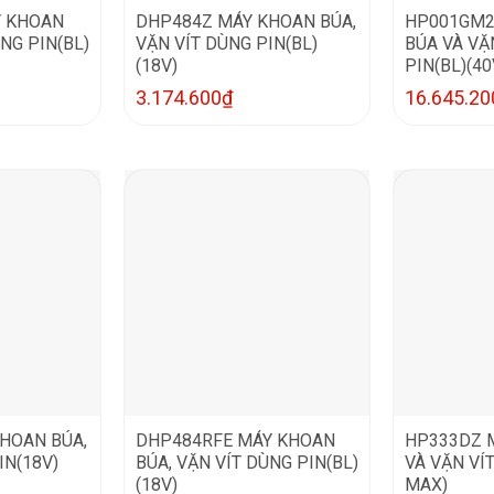
Y KHOAN
DHP484Z MÁY KHOAN BÚA,
HP001GM2
NG PIN(BL)
VẶN VÍT DÙNG PIN(BL)
BÚA VÀ VẶ
(18V)
PIN(BL)(4
3.174.600
₫
16.645.20
HOAN BÚA,
DHP484RFE MÁY KHOAN
HP333DZ 
IN(18V)
BÚA, VẶN VÍT DÙNG PIN(BL)
VÀ VẶN VÍ
(18V)
MAX)