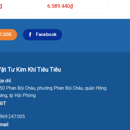
₫
6.589.440
₫
7.005
Facebook
ật Tư Kim Khí Tiêu Tiêu
ịa chỉ
:
50 Phan Bội Châu, phường Phan Bội Châu, quận Hồng
àng, tp Hải Phòng
ĐT
:
969.247.005
mail
: