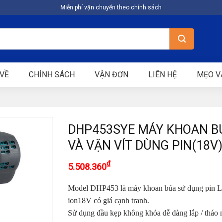
Miễn phí vận chuyển theo chính sách
VỀ
CHÍNH SÁCH
VẬN ĐƠN
LIÊN HỆ
MẸO V
DHP453SYE MÁY KHOAN B
VÀ VẶN VÍT DÙNG PIN(18V
₫
5.508.360
Model DHP453 là máy khoan búa sử dụng pin L
ion18V có giá cạnh tranh.
Sử dụng đầu kẹp không khóa dễ dàng lắp / tháo 