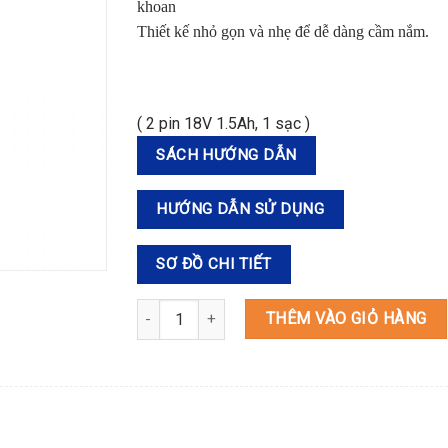
khoan
Thiết kế nhỏ gọn và nhẹ để dễ dàng cầm nắm.
( 2 pin 18V 1.5Ah, 1 sạc )
SÁCH HƯỚNG DẪN
HƯỚNG DẪN SỬ DỤNG
SƠ ĐỒ CHI TIẾT
DHP453SYE MÁY KHOAN BÚA VÀ VẶN VÍT DÙNG 
THÊM VÀO GIỎ HÀNG