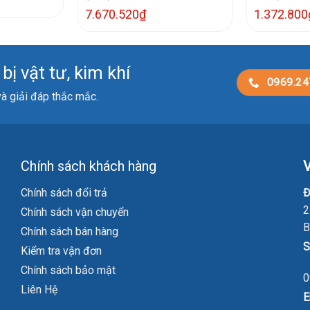
7.670.520
₫
1.372.800
ị vật tư, kim khí
0969.24
 và giải đáp thắc mắc.
Chính sách khách hàng
V
Chính sách đổi trả
Đ
2
Chính sách vận chuyển
B
Chính sách bán hàng
S
Kiểm tra vận đơn
Chính sách bảo mật
0
Liên Hệ
E