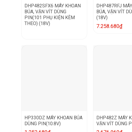
DHP482SFX6 MÁY KHOAN
DHP487RFJ MÁ
BÚA, VẶN VÍT DÙNG
BÚA, VẶN VÍT DÙ
PIN(101 PHỤ KIỆN KÈM
(18V)
THEO) (18V)
7.258.680
₫
HP330DZ MÁY KHOAN BÚA
DHP482Z MÁY K
DÙNG PIN(10.8V)
VẶN VÍT DÙNG P