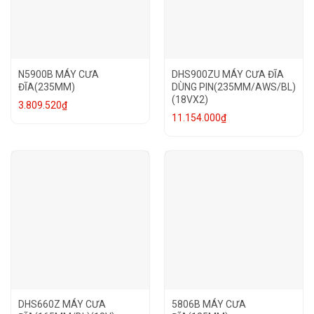
N5900B MÁY CƯA
DHS900ZU MÁY CƯA ĐĨA
ĐĨA(235MM)
DÙNG PIN(235MM/AWS/BL)
(18VX2)
3.809.520
₫
11.154.000
₫
DHS660Z MÁY CƯA
5806B MÁY CƯA