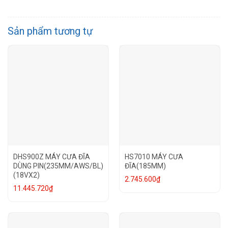
Sản phẩm tương tự
DHS900Z MÁY CƯA ĐĨA
HS7010 MÁY CƯA
DÙNG PIN(235MM/AWS/BL)
ĐĨA(185MM)
(18VX2)
2.745.600
₫
11.445.720
₫