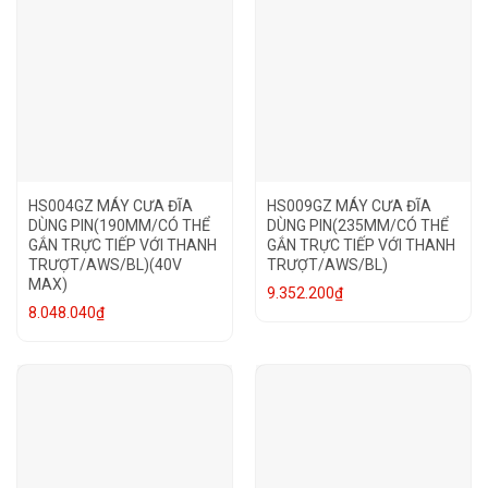
HS004GZ MÁY CƯA ĐĨA
HS009GZ MÁY CƯA ĐĨA
DÙNG PIN(190MM/CÓ THỂ
DÙNG PIN(235MM/CÓ THỂ
GẮN TRỰC TIẾP VỚI THANH
GẮN TRỰC TIẾP VỚI THANH
TRƯỢT/AWS/BL)(40V
TRƯỢT/AWS/BL)
MAX)
9.352.200
₫
8.048.040
₫