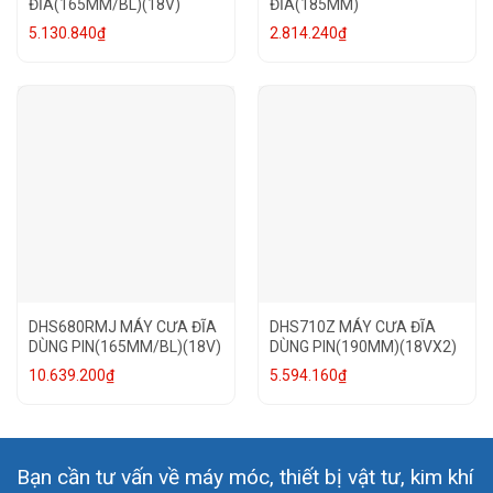
ĐĨA(165MM/BL)(18V)
ĐĨA(185MM)
5.130.840
₫
2.814.240
₫
DHS680RMJ MÁY CƯA ĐĨA
DHS710Z MÁY CƯA ĐĨA
DÙNG PIN(165MM/BL)(18V)
DÙNG PIN(190MM)(18VX2)
10.639.200
₫
5.594.160
₫
Bạn cần tư vấn về máy móc, thiết bị vật tư, kim khí