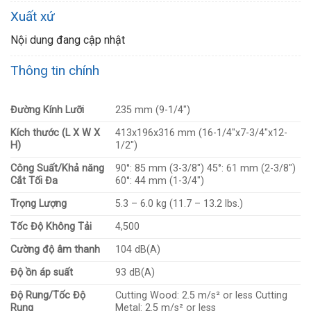
Xuất xứ
Nội dung đang cập nhật
Thông tin chính
Đường Kính Lưỡi
235 mm (9-1/4″)
Kích thước (L X W X
413x196x316 mm (16-1/4″x7-3/4″x12-
H)
1/2″)
Công Suất/Khả năng
90°: 85 mm (3-3/8″) 45°: 61 mm (2-3/8″)
Cắt Tối Đa
60°: 44 mm (1-3/4″)
Trọng Lượng
5.3 – 6.0 kg (11.7 – 13.2 lbs.)
Tốc Độ Không Tải
4,500
Cường độ âm thanh
104 dB(A)
Độ ồn áp suất
93 dB(A)
Độ Rung/Tốc Độ
Cutting Wood: 2.5 m/s² or less Cutting
Rung
Metal: 2.5 m/s² or less