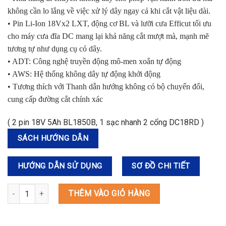
không cần lo lắng về việc xử lý dây ngay cả khi cắt vật liệu dài.
• Pin Li-Ion 18Vx2 LXT, động cơ BL và lưỡi cưa Efficut tối ưu
cho máy cưa đĩa DC mang lại khả năng cắt mượt mà, mạnh mẽ
tương tự như dụng cụ có dây.
• ADT: Công nghệ truyền động mô-men xoắn tự động
• AWS: Hệ thống không dây tự động khởi động
• Tương thích với Thanh dẫn hướng không có bộ chuyển đổi,
cung cấp đường cắt chính xác
( 2 pin 18V 5Ah BL1850B, 1 sạc nhanh 2 cổng DC18RD )
SÁCH HƯỚNG DẪN
HƯỚNG DẪN SỬ DỤNG
SƠ ĐỒ CHI TIẾT
DHS900PT2 MÁY CƯA ĐĨA DÙNG PIN(235MM/AWS/BL)(18Vx2) số 
THÊM VÀO GIỎ HÀNG