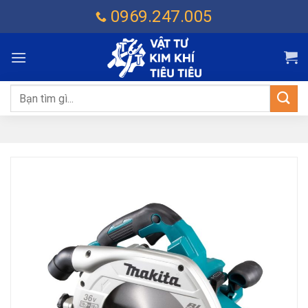
Chuyển
0969.247.005
đến
nội
dung
Tìm
kiếm: