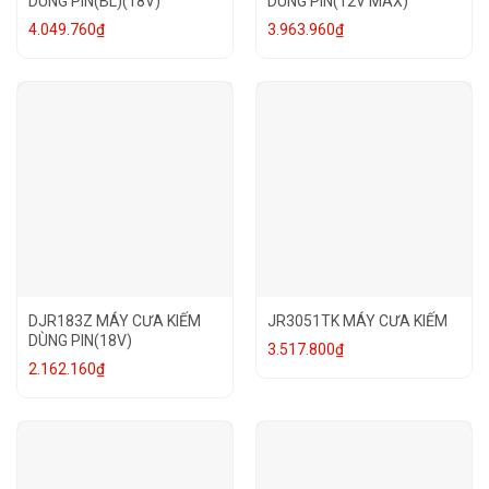
DÙNG PIN(BL)(18V)
DÙNG PIN(12V MAX)
4.049.760
₫
3.963.960
₫
DJR183Z MÁY CƯA KIẾM
JR3051TK MÁY CƯA KIẾM
DÙNG PIN(18V)
3.517.800
₫
2.162.160
₫