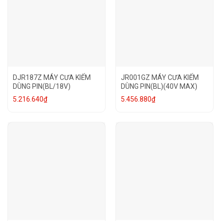
DJR187Z MÁY CƯA KIẾM
JR001GZ MÁY CƯA KIẾM
DÙNG PIN(BL/18V)
DÙNG PIN(BL)(40V MAX)
5.216.640
₫
5.456.880
₫