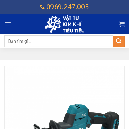
Chuyển
0969.247.005
đến
nội
dung
Tìm
kiếm: