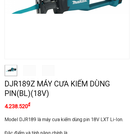
DJR189Z MÁY CƯA KIẾM DÙNG
PIN(BL)(18V)
₫
4.238.520
Model DJR189 l
à máy c
ưa kiếm dùng pin 18V LXT Li-Ion.
Đặc điểm và tính năng chính là: