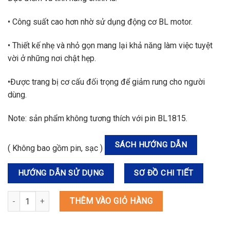
• Công suất cao hơn nhờ sử dụng động cơ BL motor.
• Thiết kế nhẹ và nhỏ gọn mang lại khả năng làm việc tuyệt
vời ở những nơi chật hẹp.
•Được trang bị cơ cấu đối trọng để giảm rung cho người
dùng.
Note
: sản phẩm không tương thích với pin BL1815.
SÁCH HƯỚNG DẪN
( Không bao gồm pin, sạc )
HƯỚNG DẪN SỬ DỤNG
SƠ ĐỒ CHI TIẾT
DJR189Z MÁY CƯA KIẾM DÙNG PIN(BL)(18V) số lượng
THÊM VÀO GIỎ HÀNG