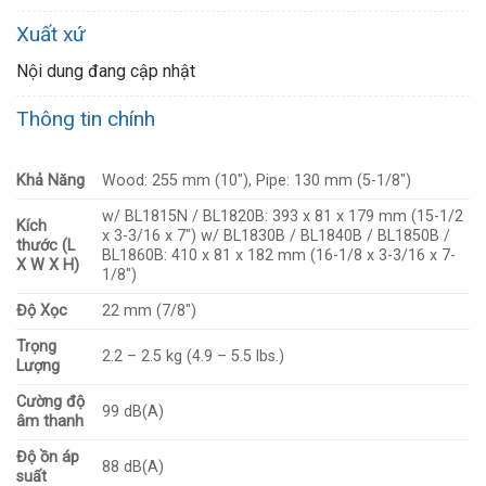
Xuất xứ
Nội dung đang cập nhật
Thông tin chính
Khả Năng
Wood: 255 mm (10″), Pipe: 130 mm (5-1/8″)
w/ BL1815N / BL1820B: 393 x 81 x 179 mm (15-1/2
Kích
x 3-3/16 x 7″) w/ BL1830B / BL1840B / BL1850B /
thước (L
BL1860B: 410 x 81 x 182 mm (16-1/8 x 3-3/16 x 7-
X W X H)
1/8″)
Độ Xọc
22 mm (7/8″)
Trọng
2.2 – 2.5 kg (4.9 – 5.5 lbs.)
Lượng
Cường độ
99 dB(A)
âm thanh
Độ ồn áp
88 dB(A)
suất