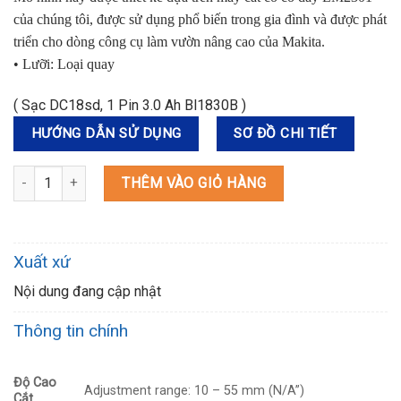
của chúng tôi, được sử dụng phổ biến trong gia đình và được phát
triển cho dòng công cụ làm vườn nâng cao của Makita.
• Lưỡi: Loại quay
( Sạc DC18sd, 1 Pin 3.0 Ah Bl1830B )
HƯỚNG DẪN SỬ DỤNG
SƠ ĐỒ CHI TIẾT
DLM230SF MÁY CẮT CỎ ĐẨY DÙNG PIN(230MM)(18V) số lượng
THÊM VÀO GIỎ HÀNG
Xuất xứ
Nội dung đang cập nhật
Thông tin chính
Độ Cao
Adjustment range: 10 – 55 mm (N/A”)
Cắt