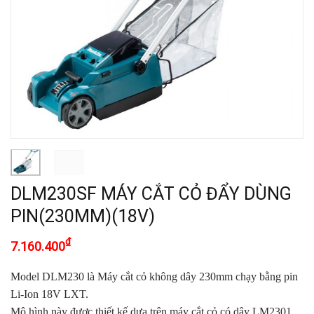
DLM230SF MÁY CẮT CỎ ĐẨY DÙNG
PIN(230MM)(18V)
₫
7.160.400
Model DLM230 là Máy cắt cỏ không dây 230mm chạy bằng pin
Li-Ion 18V LXT.
Mô hình này được thiết kế dựa trên máy cắt cỏ có dây LM2301