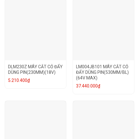
DLM230Z MÁY CẮT CỎ ĐẨY
LM004JB101 MÁY CẮT CỎ
DÙNG PIN(230MM)(18V)
ĐẨY DÙNG PIN(530MM/BL)
(64V MAX)
5.210.400
₫
37.440.000
₫