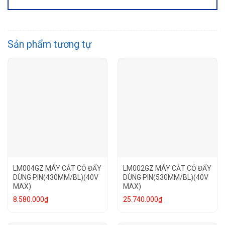
Sản phẩm tương tự
LM004GZ MÁY CẮT CỎ ĐẨY
LM002GZ MÁY CẮT CỎ ĐẨY
DÙNG PIN(430MM/BL)(40V
DÙNG PIN(530MM/BL)(40V
MAX)
MAX)
8.580.000
₫
25.740.000
₫