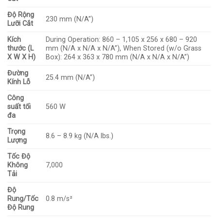
Độ Rộng
230 mm (N/A”)
Lưỡi Cắt
Kích
During Operation: 860 – 1,105 x 256 x 680 – 920
thước (L
mm (N/A x N/A x N/A”), When Stored (w/o Grass
X W X H)
Box): 264 x 363 x 780 mm (N/A x N/A x N/A”)
Đường
25.4 mm (N/A”)
Kính Lỗ
Công
suất tối
560 W
đa
Trọng
8.6 – 8.9 kg (N/A lbs.)
Lượng
Tốc Độ
Không
7,000
Tải
Độ
Rung/Tốc
0.8 m/s²
Độ Rung