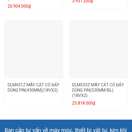
3.931.200
₫
20.904.000
₫
DLM431Z MÁY CẮT CỎ ĐẨY
DLM533Z MÁY CẮT CỎ ĐẨY
DÙNG PIN(430MM)(18VX2)
DÙNG PIN(530MM/BL)
(18VX2)
25.818.000
₫
Bạn cần tư vấn về máy móc, thiết bị vật tư, kim khí