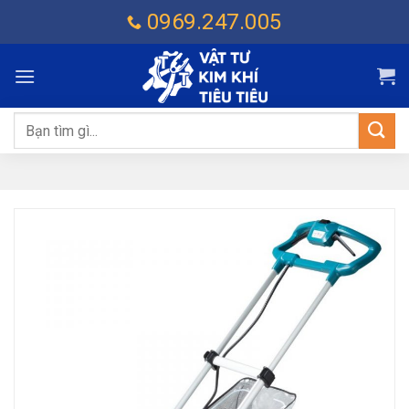
Chuyển
0969.247.005
đến
nội
dung
Tìm
kiếm: