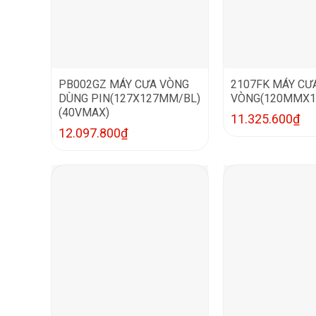
PB002GZ MÁY CƯA VÒNG
2107FK MÁY CƯ
DÙNG PIN(127X127MM/BL)
VÒNG(120MMX
(40VMAX)
11.325.600
₫
12.097.800
₫