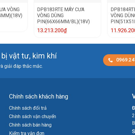
ƯA VÒNG
DPB183RTE MÁY CƯA
DPB184RT
4MM)(18V)
VÒNG DÙNG
VÒNG DÙN
PIN(66X66MM/BL)(18V)
PIN(51X51
13.213.200
₫
11.926.20
ị vật tư, kim khí
0969.24
 và giải đáp thắc mắc.
Chính sách khách hàng
V
Chính sách đổi trả
Đ
2
Chính sách vận chuyển
B
Chính sách bán hàng
S
Kiểm tra vận đơn