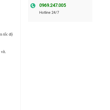
0969.247.005
Hotline 24/7
m tốc độ
vít.
L)(18V) số lượng