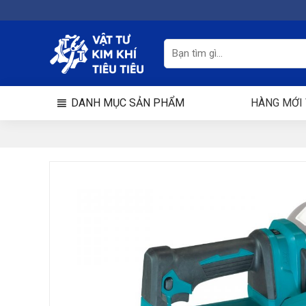
Chuyển
đến
nội
Tìm
kiếm:
dung
DANH MỤC SẢN PHẨM
HÀNG MỚI 