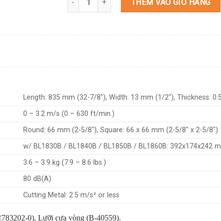
THÊM VÀO GIỎ HÀNG
Length: 835 mm (32-7/8″), Width: 13 mm (1/2″), Thickness: 0.
0 – 3.2 m/s (0 – 630 ft/min.)
Round: 66 mm (2-5/8″), Square: 66 x 66 mm (2-5/8″ x 2-5/8″)
w/ BL1830B / BL1840B / BL1850B / BL1860B: 392x174x242 mm
3.6 – 3.9 kg (7.9 – 8.6 lbs.)
80 dB(A)
Cutting Metal: 2.5 m/s² or less
 (783202-0), Lưỡi cưa vòng (B-40559).