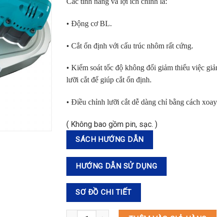
Các t
í
nh năng v
à
lợi
í
ch ch
í
nh l
à
:
• Động cơ BL.
• Cắt ổn định với cấu trúc nhôm rất cứng.
• Kiểm soát tốc độ không đổi giảm thiểu việc giả
lưỡi cắt
để giúp cắt ổn định.
• Điều chỉnh lưỡi cắt dễ dàng chỉ bằng cách xoay 
( Không bao gồm pin, sạc. )
SÁCH HƯỚNG DẪN
HƯỚNG DẪN SỬ DỤNG
SƠ ĐỒ CHI TIẾT
DPB183Z MÁY CƯA VÒNG DÙNG PIN(66X66MM/B