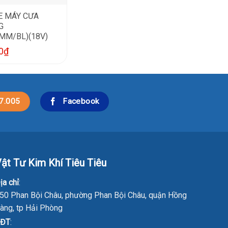
E MÁY CƯA
G
MM/BL)(18V)
0
₫
7.005
Facebook
ật Tư Kim Khí Tiêu Tiêu
ịa chỉ
:
50 Phan Bội Châu, phường Phan Bội Châu, quận Hồng
àng, tp Hải Phòng
ĐT
: