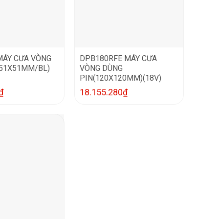
MÁY CƯA VÒNG
DPB180RFE MÁY CƯA
(51X51MM/BL)
VÒNG DÙNG
PIN(120X120MM)(18V)
₫
18.155.280
₫