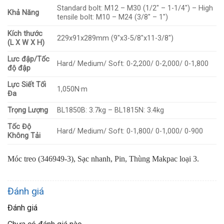
Standard bolt: M12 – M30 (1/2″ – 1-1/4″) – High
Khả Năng
tensile bolt: M10 – M24 (3/8″ – 1″)
Kích thước
229x91x289mm (9″x3-5/8″x11-3/8″)
(L X W X H)
Lưc đập/Tốc
Hard/ Medium/ Soft: 0-2,200/ 0-2,000/ 0-1,800
độ đập
Lực Siết Tối
1,050N·m
Đa
Trọng Lượng
BL1850B: 3.7kg – BL1815N: 3.4kg
Tốc Độ
Hard/ Medium/ Soft: 0-1,800/ 0-1,000/ 0-900
Không Tải
Móc treo (346949-3),
Sạc nhanh, Pin, Thùng Makpac loại 3.
Đánh giá
Đánh giá