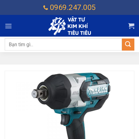
Chuyển
0969.247.005
đến
nội
dung
Tìm
kiếm: