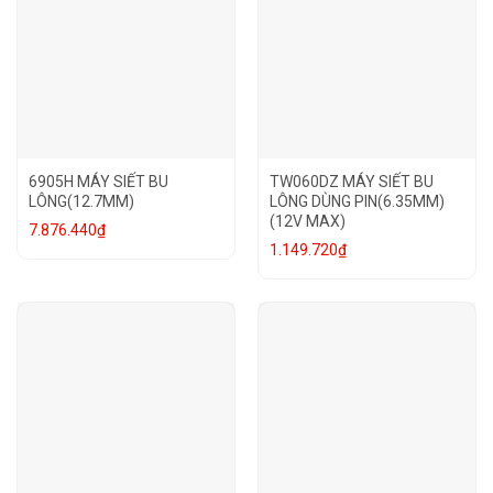
6905H MÁY SIẾT BU
TW060DZ MÁY SIẾT BU
LÔNG(12.7MM)
LÔNG DÙNG PIN(6.35MM)
(12V MAX)
7.876.440
₫
1.149.720
₫