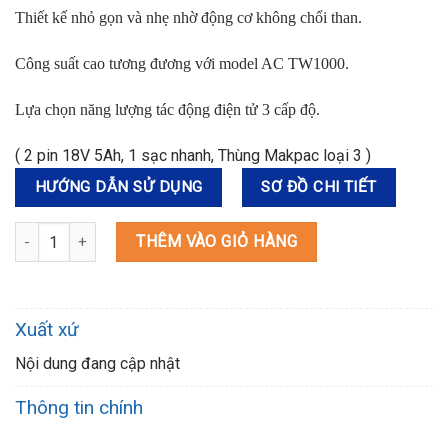
Thiết kế nhỏ gọn và nhẹ nhờ động cơ không chổi than.
Công suất cao tương đương với model AC TW1000.
Lựa chọn năng lượng tác động điện tử 3 cấp độ.
( 2 pin 18V 5Ah, 1 sạc nhanh, Thùng Makpac loại 3 )
HƯỚNG DẪN SỬ DỤNG
SƠ ĐỒ CHI TIẾT
DTW1001RTJ MÁY SIẾT BU LÔNG DÙNG PIN số lượng
THÊM VÀO GIỎ HÀNG
Xuất xứ
Nội dung đang cập nhật
Thông tin chính