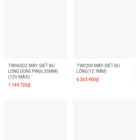
TW060DZ MÁY SIẾT BU
TW0200 MÁY SIẾT BU
LÔNG DÙNG PIN(6.35MM)
LÔNG(12.7MM)
(12V MAX)
6.263.400
₫
1.149.720
₫