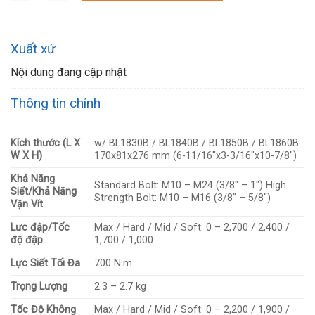
Xuất xứ
Nội dung đang cập nhật
Thông tin chính
Kích thước (L X
w/ BL1830B / BL1840B / BL1850B / BL1860B:
W X H)
170x81x276 mm (6-11/16″x3-3/16″x10-7/8″)
Khả Năng
Standard Bolt: M10 – M24 (3/8″ – 1″) High
Siết/Khả Năng
Strength Bolt: M10 – M16 (3/8″ – 5/8″)
Vặn Vít
Lưc đập/Tốc
Max / Hard / Mid / Soft: 0 – 2,700 / 2,400 /
độ đập
1,700 / 1,000
Lực Siết Tối Đa
700 N·m
Trọng Lượng
2.3 – 2.7 kg
Tốc Độ Không
Max / Hard / Mid / Soft: 0 – 2,200 / 1,900 /