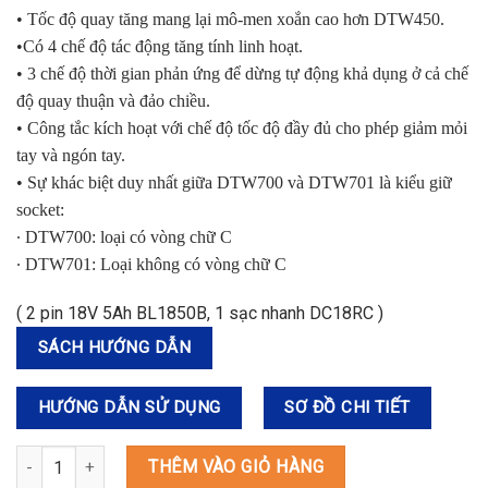
• Tốc độ quay tăng mang lại mô-men xoắn cao hơn DTW450.
•Có 4 chế độ tác động tăng tính linh hoạt.
• 3 chế độ thời gian phản ứng để dừng tự động khả dụng ở cả chế
độ quay thuận và đảo chiều.
• Công tắc kích hoạt với chế độ tốc độ đầy đủ cho phép giảm mỏi
tay và ngón tay.
• Sự khác biệt duy nhất giữa DTW700 và DTW701 là kiểu giữ
socket:
∙ DTW700: loại có vòng chữ C
∙ DTW701: Loại không có vòng chữ C
( 2 pin 18V 5Ah BL1850B, 1 sạc nhanh DC18RC )
SÁCH HƯỚNG DẪN
HƯỚNG DẪN SỬ DỤNG
SƠ ĐỒ CHI TIẾT
DTW700RTJ MÁY SIẾT BU LÔNG DÙNG PIN số lượng
THÊM VÀO GIỎ HÀNG