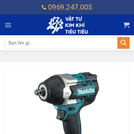
Chuyển
0969.247.005
đến
nội
dung
Tìm
kiếm: