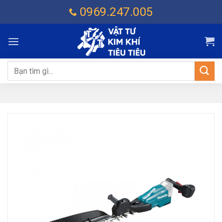
Chuyển
0969.247.005
đến
nội
dung
Tìm
kiếm: