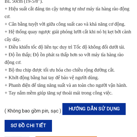
BL 50cm (19-5/8″).
+ Hiệu suất cắt đáng tin cậy tương tự như máy tỉa hàng rào động
cơ.
+ Cân bằng tuyệt vời giữa công suất cao và khả năng cơ động.
+ Hệ thống quay ngược giải phóng lưỡi cắt khi nó bị kẹt bởi cành
cây dày.
+ Điều khiển tốc độ liên tục duy trì Tốc độ không đổi dưới tải.
+ Độ ồn thấp; Độ ồn phát ra thấp hơn so với máy tỉa hàng rào
động cơ.
+ Bộ thu chip được tối ưu hóa cho chiều rộng đường cắt.
+ Khởi động bằng hai tay để bảo vệ người dùng.
+ Phanh điện để tăng năng suất và an toàn cho người vận hành.
+ Tay nắm mềm giúp tăng sự thoải mái trong công việc.
HƯỚNG DẪN SỬ DỤNG
( Không bao gồm pin, sạc )
SƠ ĐỒ CHI TIẾT