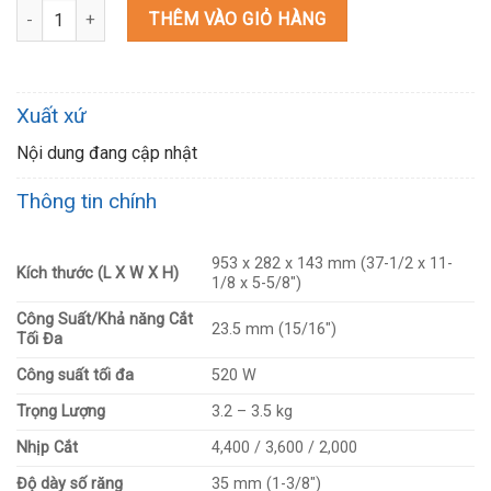
DUH504SZ MÁY TỈA HÀNG RÀO DÙNG PIN(500MM/LƯỠI ĐƠN/BL)(1
THÊM VÀO GIỎ HÀNG
Xuất xứ
Nội dung đang cập nhật
Thông tin chính
953 x 282 x 143 mm (37-1/2 x 11-
Kích thước (L X W X H)
1/8 x 5-5/8″)
Công Suất/Khả năng Cắt
23.5 mm (15/16″)
Tối Đa
Công suất tối đa
520 W
Trọng Lượng
3.2 – 3.5 kg
Nhịp Cắt
4,400 / 3,600 / 2,000
Độ dày số răng
35 mm (1-3/8″)