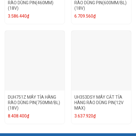
RÀO DÙNG PIN(460MM)
RÀO DÙNG PIN(600MM/BL)
(18V)
(18V)
3.586.440
₫
6.709.560
₫
DUH751Z MÁY TỈA HÀNG
UH353DSY MÁY CẮT TỈA
RÀO DÙNG PIN(750MM/BL)
HÀNG RÀO DÙNG PIN(12V
(18V)
MAX)
8.408.400
₫
3.637.920
₫