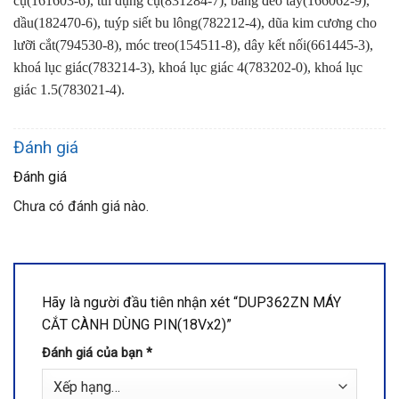
cụ(161603-6), túi dụng cụ(831284-7), băng đeo tay(166062-9),
dầu(182470-6), tuýp siết bu lông(782212-4), dũa kim cương cho
lưỡi cắt(794530-8), móc treo(154511-8), dây kết nối(661445-3),
khoá lục giác(783214-3), khoá lục giác 4(783202-0), khoá lục
giác 1.5(783021-4).
Đánh giá
Đánh giá
Chưa có đánh giá nào.
Hãy là người đầu tiên nhận xét “DUP362ZN MÁY
CẮT CÀNH DÙNG PIN(18Vx2)”
Đánh giá của bạn
*