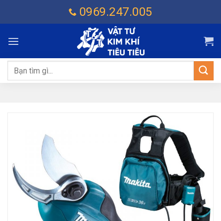
Chuyển
0969.247.005
đến
nội
dung
Tìm
kiếm: