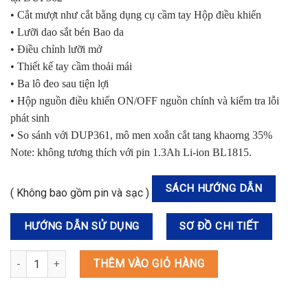
• Cắt mượt như cắt bằng dụng cụ cầm tay Hộp điều khiển
• Lưỡi dao sắt bén Bao da
• Điều chỉnh lưỡi mở
• Thiết kế tay cầm thoải mái
• Ba lô đeo sau tiện lợi
• Hộp nguồn điều khiển ON/OFF nguồn chính và kiểm tra lỗi
phát sinh
• So sánh với DUP361, mô men xoắn cắt tang khaorng 35%
Note: không tương thích với pin 1.3Ah Li-ion BL1815.
SÁCH HƯỚNG DẪN
( Không bao gồm pin và sạc )
HƯỚNG DẪN SỬ DỤNG
SƠ ĐỒ CHI TIẾT
DUP362ZN MÁY CẮT CÀNH DÙNG PIN(18Vx2) số lượng
THÊM VÀO GIỎ HÀNG