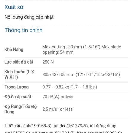
Xuất xứ
Nội dung đang cập nhật
Thông tin chính
Max cutting : 33 mm (1-5/16″) Max blade
Khả Năng
opening: 54 mm
Lực siết đá cắt
250 N
Kích thước (L X
305x43x106 mm (12″x1-11/16″x4-3/16″)
W X H)
Trọng Lượng
0.77 – 0.82 kg (1.7 – 1.8 lbs.)
Độ ồn áp suất
70 dB(A) or less
Độ Rung/Tốc Độ
2.5 m/s² or less
Rung
Lưỡi cắt cành(199168-8), túi đeo(161379-5), túi đựng dụng