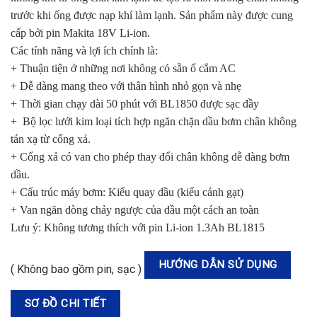
trước khi ống được nạp khí làm lạnh. Sản phẩm này được cung
cấp bởi pin Makita 18V Li-ion.
Các tính năng và lợi ích chính là:
+ Thuận tiện ở những nơi không có sẵn ổ cắm AC
+ Dễ dàng mang theo với thân hình nhỏ gọn và nhẹ
+ Thời gian chạy dài 50 phút với BL1850 được sạc đầy
+ Bộ lọc lưới kim loại tích hợp ngăn chặn dầu bơm chân không
tán xạ từ cổng xả.
+ Cổng xả có van cho phép thay đổi chân không dễ dàng bơm
dầu.
+ Cấu trúc máy bơm: Kiểu quay dầu (kiểu cánh gạt)
+ Van ngăn dòng chảy ngược của dầu một cách an toàn
Lưu ý: Không tương thích với pin Li-ion 1.3Ah BL1815
HƯỚNG DẪN SỬ DỤNG
( Không bao gồm pin, sạc )
SƠ ĐỒ CHI TIẾT