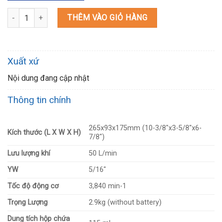
DVP180Z MÁY HÚT CHÂN KHÔNG DÙNG PIN(18V) số lượng
THÊM VÀO GIỎ HÀNG
Xuất xứ
Nội dung đang cập nhật
Thông tin chính
265x93x175mm (10-3/8″x3-5/8″x6-
Kích thước (L X W X H)
7/8″)
Lưu lượng khí
50 L/min
YW
5/16″
Tốc độ động cơ
3,840 min-1
Trọng Lượng
2.9kg (without battery)
Dung tích hộp chứa