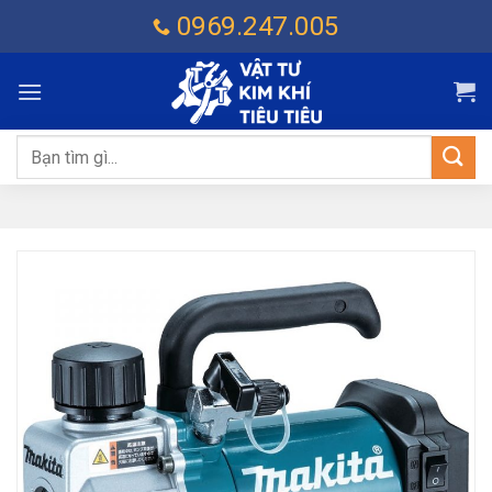
Chuyển
0969.247.005
đến
nội
dung
Tìm
kiếm: