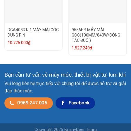
DGA408RTJ1 MÁY MÀI GÓC
9556HB MÁY MÀI
DÙNG PIN
GÓC(100MM/840W/CÔNG
TẮC ĐUÔI)
10.725.000
₫
1.527.240
₫
Bạn cần tư vấn về máy móc, thiết bị vật tư, kim khí
Vui lòng liên hệ trực tiếp với chúng tôi để được hỗ trợ và giải
đáp thắc mắc.
0969.247.005
Facebook
Copyright 2025 BrainyDeer Team