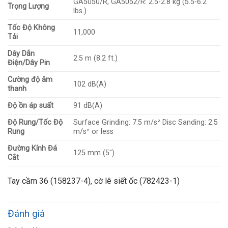
GA5050/R, GA5052/R: 2.5-2.8 kg (5.5-6.2
Trọng Lượng
lbs.)
Tốc Độ Không
11,000
Tải
Dây Dẫn
2.5 m (8.2 ft.)
Điện/Dây Pin
Cường độ âm
102 dB(A)
thanh
Độ ồn áp suất
91 dB(A)
Độ Rung/Tốc Độ
Surface Grinding: 7.5 m/s² Disc Sanding: 2.5
Rung
m/s² or less
Đường Kính Đá
125 mm (5″)
Cắt
Tay cầm 36 (158237-4), cờ lê siết ốc (782423-1)
Đánh giá