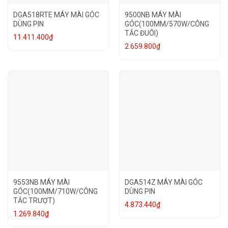
DGA518RTE MÁY MÀI GÓC
9500NB MÁY MÀI
DÙNG PIN
GÓC(100MM/570W/CÔNG
TẮC ĐUÔI)
11.411.400
₫
2.659.800
₫
9553NB MÁY MÀI
DGA514Z MÁY MÀI GÓC
GÓC(100MM/710W/CÔNG
DÙNG PIN
TẮC TRƯỢT)
4.873.440
₫
1.269.840
₫