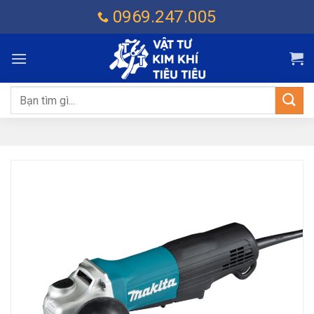
Chuyển
0969.247.005
đến
nội
dung
Tìm
kiếm: