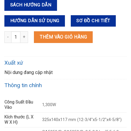
SÁCH HƯỚNG DẪN
HƯỚNG DẪN SỬ DỤNG
SƠ ĐỒ CHI TIẾT
GA5050 MÁY MÀI GÓC số lượng
THÊM VÀO GIỎ HÀNG
Xuất xứ
Nội dung đang cập nhật
Thông tin chính
Công Suất Đầu
1,300W
Vào
Kích thước (L X
325x140x117 mm (12-3/4″x5-1/2″x4-5/8″)
W X H)