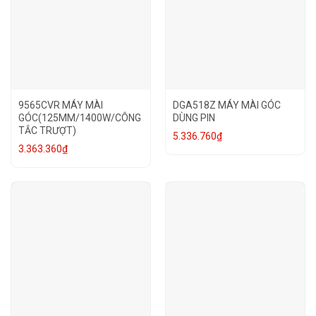
9565CVR MÁY MÀI
DGA518Z MÁY MÀI GÓC
GÓC(125MM/1400W/CÔNG
DÙNG PIN
TẮC TRƯỢT)
5.336.760
₫
3.363.360
₫