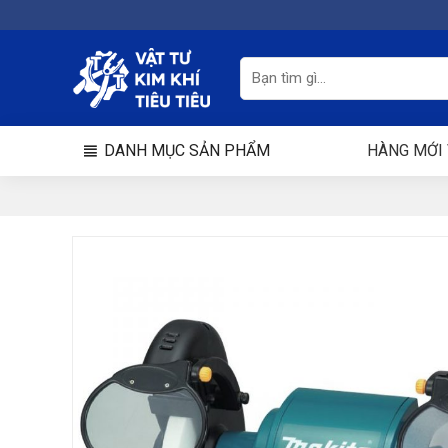
Chuyển
đến
nội
Tìm
kiếm:
dung
DANH MỤC SẢN PHẨM
HÀNG MỚI 