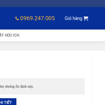
0969.247.005
Giỏ hàng
ẶT HỮU ÍCH
 nhẹ nhưng ổn định này.
HI TIẾT