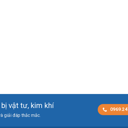
ị vật tư, kim khí
0969.24
 và giải đáp thắc mắc.