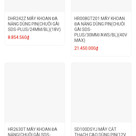
DHR242Z MÁY KHOAN ĐA
HR008GT201 MÁY KHOAN
NĂNG DÙNG PIN(CHUÔI GÀI
ĐA NĂNG DÙNG PIN(CHUÔI
SDS-PLUS/24MM/BL)(18V)
GÀI SDS-
PLUS/30MM/AWS/BL)(40V
8.854.560
₫
MAX)
21.450.000
₫
HR2630T MÁY KHOAN ĐA
SD100DSYJ MÁY CẮT
NĂNG(CHUÔI GÀI SDS-
THẠCH CAO DÙNG PIN(12V