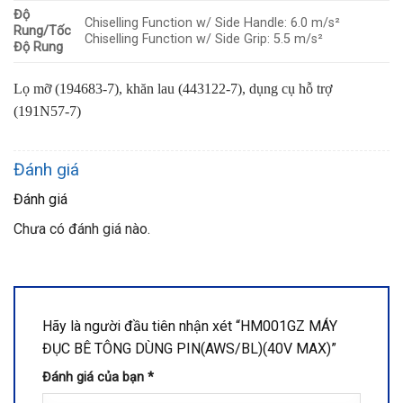
Độ
Chiselling Function w/ Side Handle: 6.0 m/s²
Rung/Tốc
Chiselling Function w/ Side Grip: 5.5 m/s²
Độ Rung
Lọ mỡ (194683-7), khăn lau (443122-7), dụng cụ hỗ trợ
(191N57-7)
Đánh giá
Đánh giá
Chưa có đánh giá nào.
Hãy là người đầu tiên nhận xét “HM001GZ MÁY
ĐỤC BÊ TÔNG DÙNG PIN(AWS/BL)(40V MAX)”
Đánh giá của bạn
*