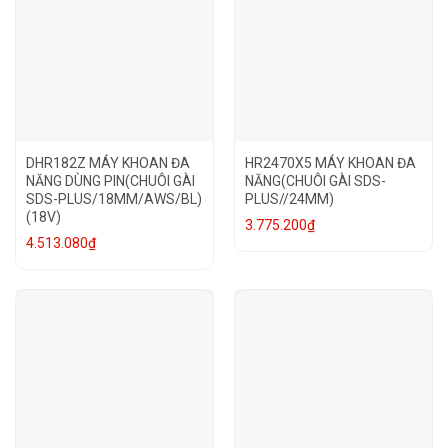
DHR182Z MÁY KHOAN ĐA
HR2470X5 MÁY KHOAN ĐA
NĂNG DÙNG PIN(CHUÔI GÀI
NĂNG(CHUÔI GÀI SDS-
SDS-PLUS/18MM/AWS/BL)
PLUS//24MM)
(18V)
3.775.200
₫
4.513.080
₫