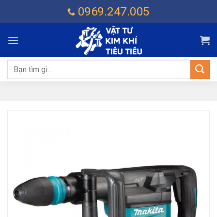
Chuyển
0969.247.005
đến
nội
dung
Tìm
kiếm: