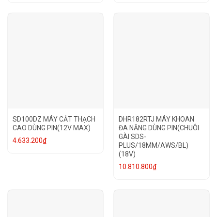
SD100DZ MÁY CẮT THẠCH
DHR182RTJ MÁY KHOAN
CAO DÙNG PIN(12V MAX)
ĐA NĂNG DÙNG PIN(CHUÔI
GÀI SDS-
4.633.200
₫
PLUS/18MM/AWS/BL)
(18V)
10.810.800
₫