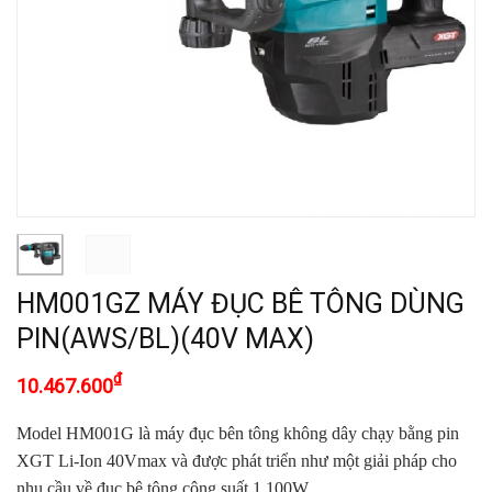
HM001GZ MÁY ĐỤC BÊ TÔNG DÙNG
PIN(AWS/BL)(40V MAX)
₫
10.467.600
Model HM001G là máy đục bên tông không dây chạy bằng pin
XGT Li-Ion 40Vmax và được phát triển như một giải pháp cho
nhu cầu về đục bê tông công suất 1.100W.