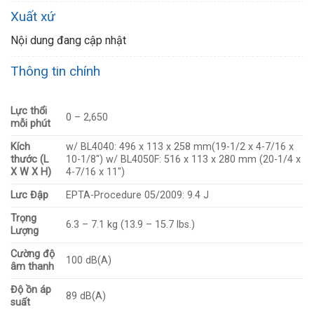
Xuất xứ
Nội dung đang cập nhật
Thông tin chính
Lực thổi
0 – 2,650
mỗi phút
Kích
w/ BL4040: 496 x 113 x 258 mm(19-1/2 x 4-7/16 x
thước (L
10-1/8″) w/ BL4050F: 516 x 113 x 280 mm (20-1/4 x
X W X H)
4-7/16 x 11″)
Lưc Đập
EPTA-Procedure 05/2009: 9.4 J
Trọng
6.3 – 7.1 kg (13.9 – 15.7 lbs.)
Lượng
Cường độ
100 dB(A)
âm thanh
Độ ồn áp
89 dB(A)
suất