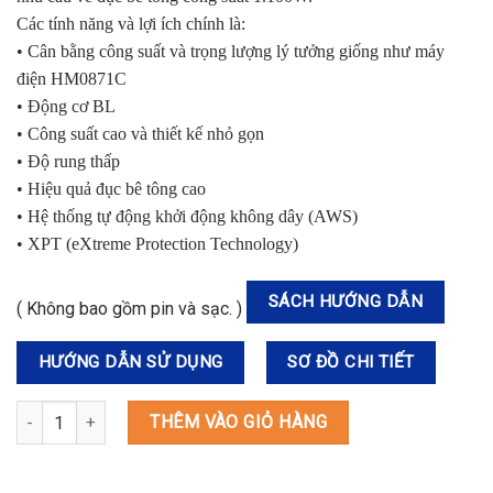
Các tính năng và lợi ích chính là:
• Cân bằng công suất và trọng lượng lý tưởng giống như máy
điện HM0871C
• Động cơ BL
• Công suất cao và thiết kế nhỏ gọn
• Độ rung thấp
• Hiệu quả đục bê tông cao
• Hệ thống tự động khởi động không dây (AWS)
• XPT (eXtreme Protection Technology)
SÁCH HƯỚNG DẪN
( Không bao gồm pin và sạc. )
HƯỚNG DẪN SỬ DỤNG
SƠ ĐỒ CHI TIẾT
HM001GZ MÁY ĐỤC BÊ TÔNG DÙNG PIN(AWS/BL)(40V MAX) số lư
THÊM VÀO GIỎ HÀNG