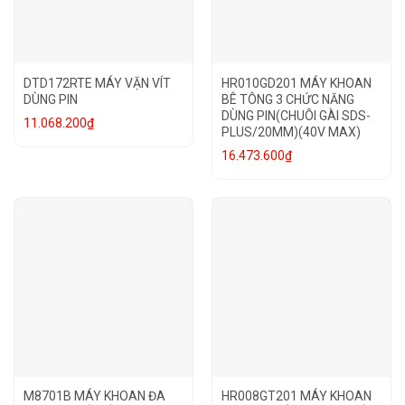
DTD172RTE MÁY VẶN VÍT
HR010GD201 MÁY KHOAN
DÙNG PIN
BÊ TÔNG 3 CHỨC NĂNG
DÙNG PIN(CHUÔI GÀI SDS-
11.068.200
₫
PLUS/20MM)(40V MAX)
16.473.600
₫
M8701B MÁY KHOAN ĐA
HR008GT201 MÁY KHOAN