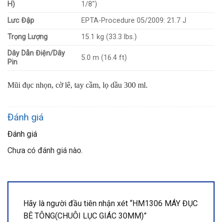
H)
1/8″)
Lưc Đập
EPTA-Procedure 05/2009: 21.7 J
Trọng Lượng
15.1 kg (33.3 lbs.)
Dây Dẫn Điện/Dây
5.0 m (16.4 ft)
Pin
Mũi đục nhọn, cờ lê, tay cầm, lọ dầu 300 ml.
Đánh giá
Đánh giá
Chưa có đánh giá nào.
Hãy là người đầu tiên nhận xét “HM1306 MÁY ĐỤC
BÊ TÔNG(CHUÔI LỤC GIÁC 30MM)”