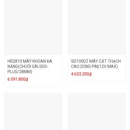
HR2810 MÁY KHOAN ĐA
SD100DZ MÁY CẮT THẠCH
NĂNG(CHUÔI GÀI SDS-
CAO DÙNG PIN(12V MAX)
PLUS/28MM)
4.633.200
₫
6.091.800
₫