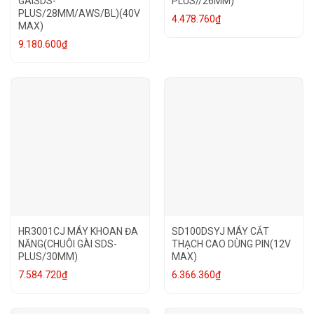
GÀISDS-
PLUS//26MM)
PLUS/28MM/AWS/BL)(40V
4.478.760
₫
MAX)
9.180.600
₫
HR3001CJ MÁY KHOAN ĐA
SD100DSYJ MÁY CẮT
NĂNG(CHUÔI GÀI SDS-
THẠCH CAO DÙNG PIN(12V
PLUS/30MM)
MAX)
7.584.720
₫
6.366.360
₫