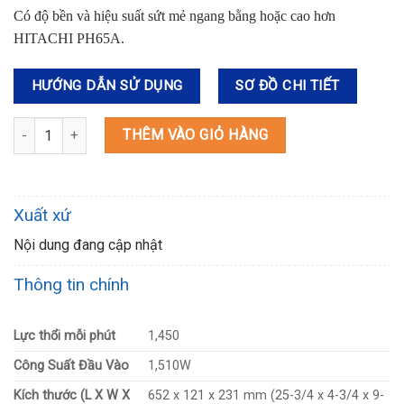
Có độ bền và hiệu suất sứt mẻ ngang bằng hoặc cao hơn
HITACHI PH65A.
HƯỚNG DẪN SỬ DỤNG
SƠ ĐỒ CHI TIẾT
HM1306 MÁY ĐỤC BÊ TÔNG(CHUÔI LỤC GIÁC 30MM) số lượng
THÊM VÀO GIỎ HÀNG
Xuất xứ
Nội dung đang cập nhật
Thông tin chính
Lực thổi mỗi phút
1,450
Công Suất Đầu Vào
1,510W
Kích thước (L X W X
652 x 121 x 231 mm (25-3/4 x 4-3/4 x 9-