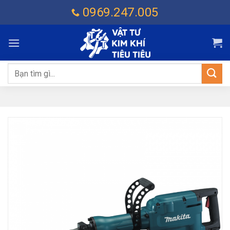
Chuyển
0969.247.005
đến
nội
dung
Tìm
kiếm: