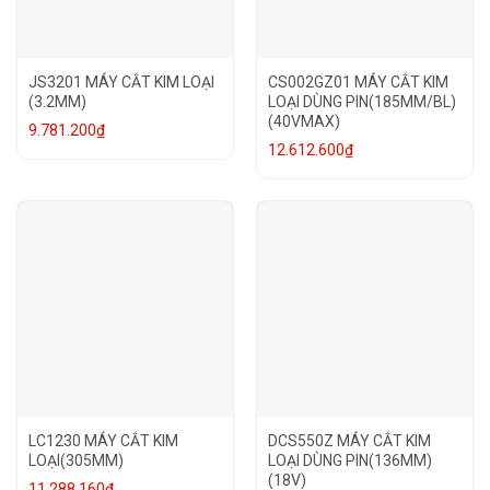
JS3201 MÁY CẮT KIM LOẠI
CS002GZ01 MÁY CẮT KIM
(3.2MM)
LOẠI DÙNG PIN(185MM/BL)
(40VMAX)
9.781.200
₫
12.612.600
₫
LC1230 MÁY CẮT KIM
DCS550Z MÁY CẮT KIM
LOẠI(305MM)
LOẠI DÙNG PIN(136MM)
(18V)
11.288.160
₫