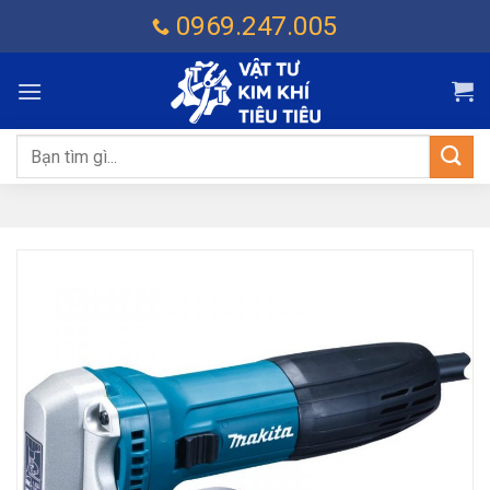
Chuyển
0969.247.005
đến
nội
dung
Tìm
kiếm: