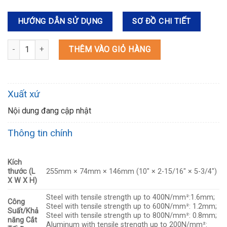
HƯỚNG DẪN SỬ DỤNG
SƠ ĐỒ CHI TIẾT
JS1602 MÁY CẮT KIM LOẠI (1.6MM) số lượng
THÊM VÀO GIỎ HÀNG
Xuất xứ
Nội dung đang cập nhật
Thông tin chính
Kích
thước (L
255mm × 74mm × 146mm (10″ × 2-15/16″ × 5-3/4″)
X W X H)
Steel with tensile strength up to 400N/mm²:1.6mm;
Công
Steel with tensile strength up to 600N/mm²: 1.2mm;
Suất/Khả
Steel with tensile strength up to 800N/mm²: 0.8mm;
năng Cắt
Aluminum with tensile strength up to 200N/mm²: