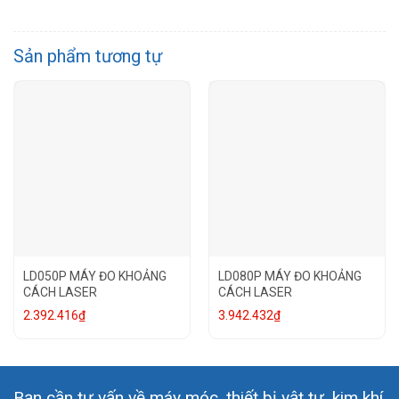
Sản phẩm tương tự
LD050P MÁY ĐO KHOẢNG
LD080P MÁY ĐO KHOẢNG
CÁCH LASER
CÁCH LASER
2.392.416
₫
3.942.432
₫
Bạn cần tư vấn về máy móc, thiết bị vật tư, kim khí