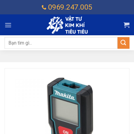
Chuyển
0969.247.005
đến
nội
dung
Tìm
kiếm: