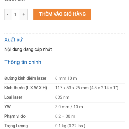
LD030P MÁY ĐO KHOẢNG CÁCH LASER số lượng
THÊM VÀO GIỎ HÀNG
Xuất xứ
Nội dung đang cập nhật
Thông tin chính
Đường kính điểm lazer
6 mm 10 m
Kích thước (L X W X H)
117 x 53 x 25 mm (4.5 x 2.14 x 1″)
Loại laser
635 nm
YW
3.0 mm / 10 m
Phạm vi đo
0.2 – 30 m
Trọng Lượng
0.1 kg (0.22 lbs.)