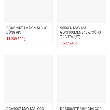
DGA519RTJ MÁY MÀI GÓC
9556HN MÁY MÀI
DÙNG PIN
GÓC(100MM/840W/CÔNG
TẮC TRƯỢT)
11.239.800
₫
1.527.240
₫
DGA900Z MÁY MÀI GÓC
DGA506RTE MÁY MÀI GÓC