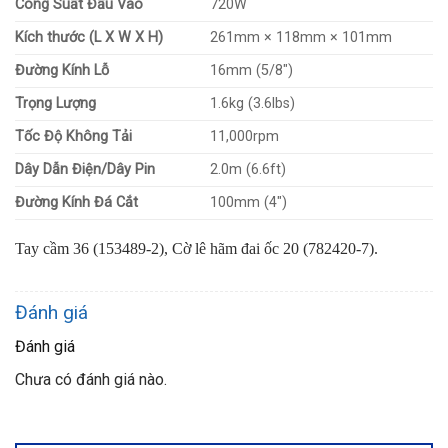
Công Suất Đầu Vào
720W
Kích thước (L X W X H)
261mm × 118mm × 101mm
Đường Kính Lỗ
16mm (5/8″)
Trọng Lượng
1.6kg (3.6lbs)
Tốc Độ Không Tải
11,000rpm
Dây Dẫn Điện/Dây Pin
2.0m (6.6ft)
Đường Kính Đá Cắt
100mm (4″)
Tay cầm 36 (153489-2), Cờ lê hãm đai ốc 20 (782420-7).
Đánh giá
Đánh giá
Chưa có đánh giá nào.