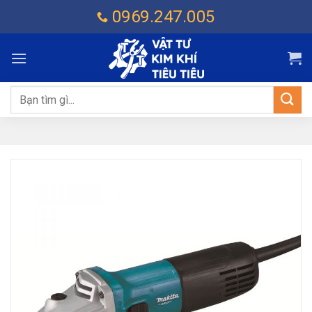
Chuyển
0969.247.005
đến
nội
dung
Tìm
kiếm: