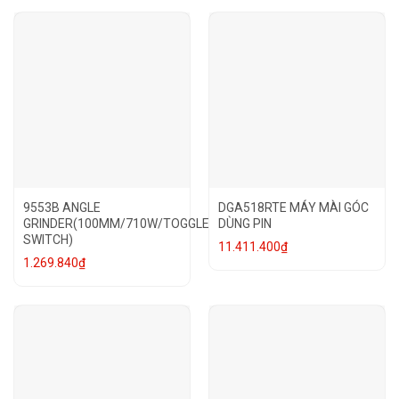
9553B ANGLE
DGA518RTE MÁY MÀI GÓC
GRINDER(100MM/710W/TOGGLE
DÙNG PIN
SWITCH)
11.411.400
₫
1.269.840
₫