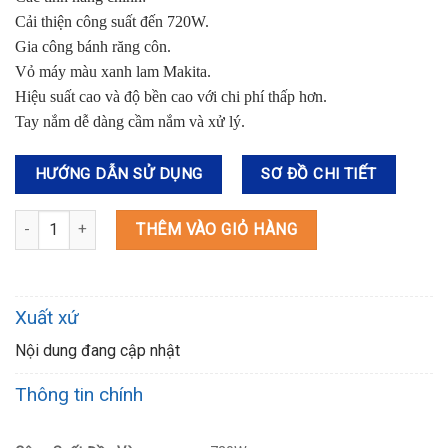
Cải thiện công suất đến 720W.
Gia công bánh răng côn.
Vỏ máy màu xanh lam Makita.
Hiệu suất cao và độ bền cao với chi phí thấp hơn.
Tay nắm dễ dàng cầm nắm và xử lý.
HƯỚNG DẪN SỬ DỤNG
SƠ ĐỒ CHI TIẾT
M9506B MÁY MÀI GÓC (100MM/720W/CÔNG TẮC TRƯỢT) số lượn
THÊM VÀO GIỎ HÀNG
Xuất xứ
Nội dung đang cập nhật
Thông tin chính