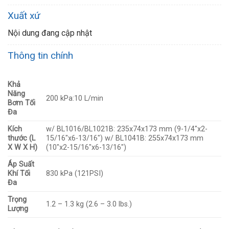
Xuất xứ
Nội dung đang cập nhật
Thông tin chính
Khả
Năng
200 kPa:10 L/min
Bơm Tối
Đa
Kích
w/ BL1016/BL1021B: 235x74x173 mm (9-1/4″x2-
thước (L
15/16″x6-13/16″) w/ BL1041B: 255x74x173 mm
X W X H)
(10″x2-15/16″x6-13/16″)
Áp Suất
Khí Tối
830 kPa (121PSI)
Đa
Trọng
1.2 – 1.3 kg (2.6 – 3.0 lbs.)
Lượng