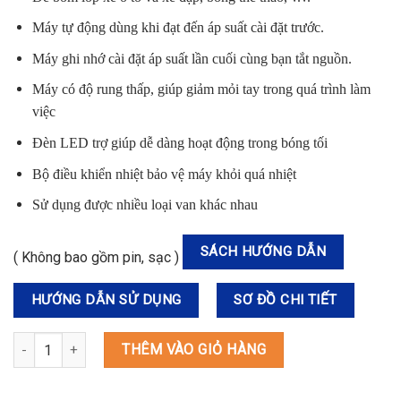
Máy tự động dùng khi đạt đến áp suất cài đặt trước.
Máy ghi nhớ cài đặt áp suất lần cuối cùng bạn tắt nguồn.
Máy có độ rung thấp, giúp giảm mỏi tay trong quá trình làm
việc
Đèn LED trợ giúp dễ dàng hoạt động trong bóng tối
Bộ điều khiển nhiệt bảo vệ máy khỏi quá nhiệt
Sử dụng được nhiều loại van khác nhau
SÁCH HƯỚNG DẪN
( Không bao gồm pin, sạc )
HƯỚNG DẪN SỬ DỤNG
SƠ ĐỒ CHI TIẾT
MP100DZ MÁY BƠM HƠI DÙNG PIN(12V MAX) số lượng
THÊM VÀO GIỎ HÀNG