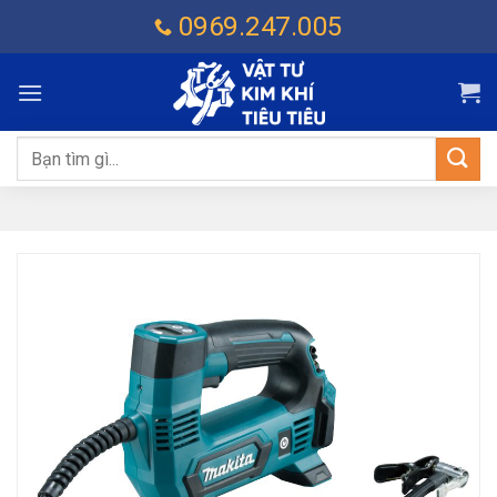
Chuyển
0969.247.005
đến
nội
dung
Tìm
kiếm: