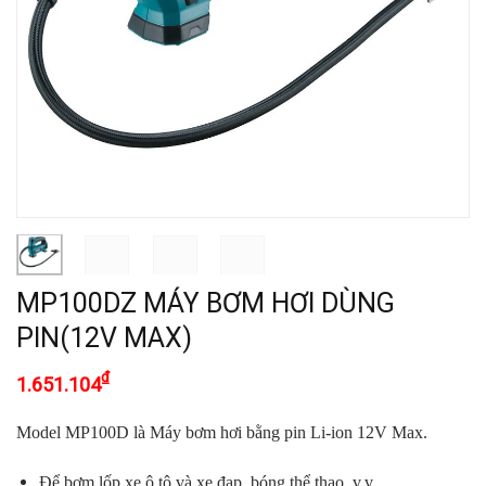
MP100DZ MÁY BƠM HƠI DÙNG
PIN(12V MAX)
₫
1.651.104
Model MP100D là Máy bơm hơi bằng pin Li-ion 12V Max.
Để bơm lốp xe ô tô và xe đạp, bóng thể thao, v.v.